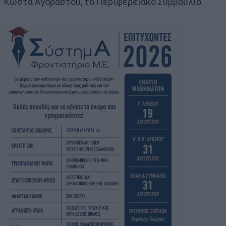
Κώστα Αγοραστού, το Περιφερειακό Συμβούλιο