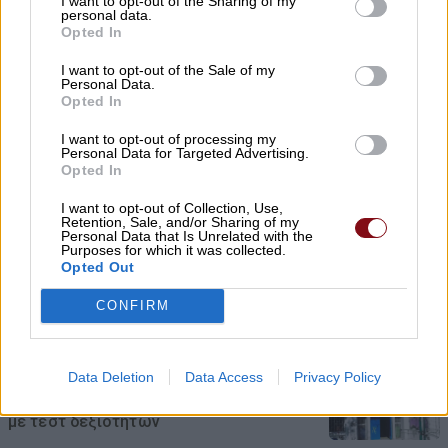
I want to opt-out of the Sharing of my
personal data.
Opted In
Υπό ίδρυση η Αστική Μη
I want to opt-out of the Sale of my
Personal Data.
Κερδοσκοπική Εταιρεία
Opted In
«ΚΟΙΝΩΦΕΛΕΣ ΕΡΓΟ ΔΗΜΗΤΡΙΟΥ
I want to opt-out of processing my
Personal Data for Targeted Advertising.
ΑΠΟΣΤΟΛΟΥ ΔΟΚΟΥ»
Opted In
06/08/2026 , 23:55
I want to opt-out of Collection, Use,
Retention, Sale, and/or Sharing of my
Personal Data that Is Unrelated with the
Purposes for which it was collected.
Opted Out
Ο Λ. Κατσαρός αποχαιρετά τον Δημήτριο
CONFIRM
Τσιουρή
06/08/2026 , 23:47
Data Deletion
Data Access
Privacy Policy
Κάλυψη κενών θέσεων στο Πρότυπο ΓΕΛ
με τέστ δεξιοτήτων