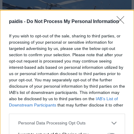
paidis -
Do Not Process My Personal Information
If you wish to opt-out of the sale, sharing to third parties, or
processing of your personal or sensitive information for
targeted advertising by us, please use the below opt-out
section to confirm your selection. Please note that after your
opt-out request is processed you may continue seeing
interest-based ads based on personal information utilized by
us or personal information disclosed to third parties prior to
Σύγκρουση ελικοπτέρων στη Ψάθα:
your opt-out. You may separately opt-out of the further
«Δεν υπήρξε τεχνικό πρόβλημα» – Η
disclosure of your personal information by third parties on the
έρευνα στρέφεται πλέον κυρίως στο
IAB’s list of downstream participants. This information may
also be disclosed by us to third parties on the
IAB’s List of
ζήτημα του συντονισμού των
Downstream Participants
that may further disclose it to other
πτήσεων
third parties.
06/08/2026 , 8:32
Personal Data Processing Opt Outs