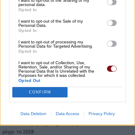
I want to opt-out of the Sharing of my
personal data.
Opted In
Φορτίζετε το κινητό όλη νύχτα; Τί λένε οι
I want to opt-out of the Sale of my
ειδικοί
Personal Data.
Opted In
05/08/2026 , 21:57
I want to opt-out of processing my
Personal Data for Targeted Advertising.
Βραδιά παλιού, καλού ελληνικού
Opted In
κινηματογράφου στην Κουτσουπιά
I want to opt-out of Collection, Use,
05/08/2026 , 20:52
Retention, Sale, and/or Sharing of my
Personal Data that Is Unrelated with the
Purposes for which it was collected.
Opted Out
Νέο μεσιτικό γραφείο ihomie – Κατερίνα
Αλεξίου
CONFIRM
05/08/2026 , 20:36
Data Deletion
Data Access
Privacy Policy
ΛΑ.ΣΥ.: Η διοίκηση Μαμάκου διευρύνει την
ιδιωτικοποίηση της υπηρεσίας πρασίνου
μέχρι το 2028