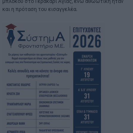
μπλόκου στο Γερακάρι Αγιάς, ενώ αθωωτική ήταν
και η πρόταση του εισαγγελέα.