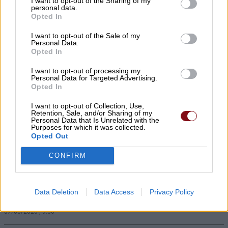
I want to opt-out of the Sharing of my
personal data.
ποταμού
Opted In
07/08/2026 , 10:23
I want to opt-out of the Sale of my
Personal Data.
Opted In
Ι.Σ. Λάρισας: Σύντομες οδηγίες
προστασίας από τον καύσωνα
I want to opt-out of processing my
Personal Data for Targeted Advertising.
07/08/2026 , 10:09
Opted In
I want to opt-out of Collection, Use,
Δείτε τη νέα ρυθμιστική 2026 -27 για το
Retention, Sale, and/or Sharing of my
Personal Data that Is Unrelated with the
κυνήγι
Purposes for which it was collected.
Opted Out
07/08/2026 , 9:56
CONFIRM
Η εντυπωσιακή παιδική παράσταση
«Πολυάννα» της Κάρμεν Ρουγγέρη έρχεται
Data Deletion
Data Access
Privacy Policy
στα Φάρσαλα!
07/08/2026 , 9:30