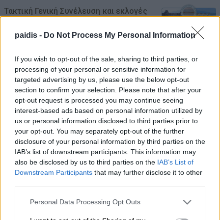
Τακτική Γενική Συνέλευση και εκλογές
στον Εξωραϊστικό Σύλλογο Καστρί –
paidis -
Do Not Process My Personal Information
Λουτρό
07/08/2026 , 11:28
If you wish to opt-out of the sale, sharing to third parties, or
processing of your personal or sensitive information for
Ανοικτά από σήμερα το ουζερί της Ζέτας
targeted advertising by us, please use the below opt-out
section to confirm your selection. Please note that after your
στον Βρυότοπο
opt-out request is processed you may continue seeing
07/08/2026 , 11:17
interest-based ads based on personal information utilized by
us or personal information disclosed to third parties prior to
your opt-out. You may separately opt-out of the further
Ανδρέας Μακρής, Κώστας Παπαγεωργίου
disclosure of your personal information by third parties on the
και Χρήστος Αλμπάνης στην ΠΑΕ ΑΕΛ
IAB’s list of downstream participants. This information may
also be disclosed by us to third parties on the
IAB’s List of
07/08/2026 , 10:44
Downstream Participants
that may further disclose it to other
third parties.
ΛΑ.ΣΥ.: Η περιφερειακή αρχή κάνει πως
Personal Data Processing Opt Outs
δεν βλέπει την συνεχιζόμενη εδώ και
χρόνια ρύπανση του Γκουσμπασανιώτη