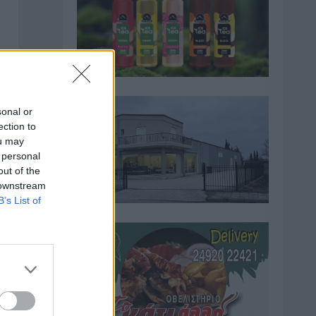
sonal or
ection to
ou may
 personal
out of the
 downstream
B’s List of