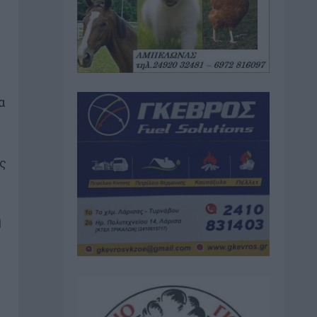
α
υς
η