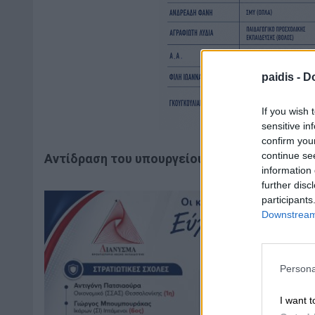
paidis -
Do
If you wish 
sensitive in
confirm you
continue se
Αντίδραση του υπουργείου Εξωτερικών
information 
further disc
participants
Downstream 
Persona
I want t