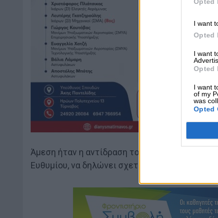
Opted 
I want t
Opted 
I want 
Advertis
Opted 
I want t
of my P
was col
Opted 
Άμεση ήταν η αντίδραση του ελληνικού Υπουρ
Ευθυμίου, να δηλώνει σχετικά: