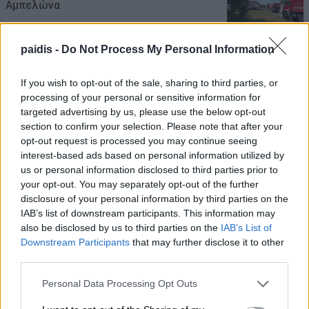
Αμπελώνα
08/08/2026 , 12:05
paidis -
Do Not Process My Personal Information
Χρ. Καπετάνος: «Ένα αίτημα 25 ετών
γίνεται πράξη. Εξασφαλίστηκε η
If you wish to opt-out of the sale, sharing to third parties, or
processing of your personal or sensitive information for
χρηματοδότηση 1,2 εκατ. € για το
targeted advertising by us, please use the below opt-out
Δημοτικό Κτίριο Συκουρίου»
section to confirm your selection. Please note that after your
opt-out request is processed you may continue seeing
08/08/2026 , 10:53
interest-based ads based on personal information utilized by
us or personal information disclosed to third parties prior to
«Πόσα θέλεις για το κορίτσι;»: Τουρίστας
your opt-out. You may separately opt-out of the further
στην Κρήτη ζητά… τιμή για να ασελγήσει
disclosure of your personal information by third parties on the
IAB’s list of downstream participants. This information may
σε ανήλικη, τι καταγγέλλει ο ιδιοκτήτης
also be disclosed by us to third parties on the
IAB’s List of
επιχείρησης
Downstream Participants
that may further disclose it to other
third parties.
08/08/2026 , 10:39
Personal Data Processing Opt Outs
ΣΥΦΩΕΛ: Χάθηκαν 153,74 εκατ. € για τις