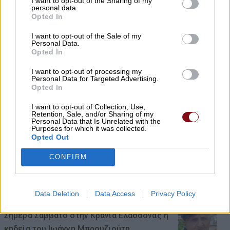
I want to opt-out of the Sharing of my
μπαταρίες – Μεγάλη απώλεια για τις
personal data.
μικρές επιχειρήσεις
Opted In
08/08/2026 , 10:38
I want to opt-out of the Sale of my
Personal Data.
Opted In
Κρούσμα λοίμωξης από τον ιό του Δυτ.
I want to opt-out of processing my
Νείλου στους Γόννους – Θα γίνει
Personal Data for Targeted Advertising.
ψεκασμός το βράδυ της Δευτέρας
Opted In
08/08/2026 , 10:18
I want to opt-out of Collection, Use,
Retention, Sale, and/or Sharing of my
Personal Data that Is Unrelated with the
Purposes for which it was collected.
Αυγερινός επανέρχεται κατά Καρυστιανού
Opted Out
και Γρατσία: Πολιτική σπέκουλα,
παραπληροφόρηση και προσωπικές
CONFIRM
επιθέσεις
08/08/2026 , 10:18
Data Deletion
Data Access
Privacy Policy
Σήμερα Σάββατο στην Κρανιά Ελασσόνας η
κηδεία του Ιωάννη Μπρουζιούτη