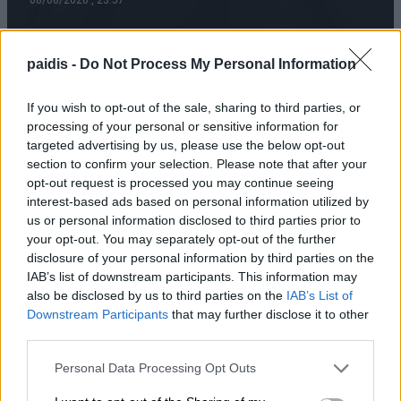
paidis -
Do Not Process My Personal Information
Μ. Χαρακόπουλος: Ο ΕΛΓΑ αδυνατεί να
εντάξει σε ΚΟΕ τα βιολογικά μήλα
If you wish to opt-out of the sale, sharing to third parties, or
processing of your personal or sensitive information for
08/08/2026 , 19:16
targeted advertising by us, please use the below opt-out
section to confirm your selection. Please note that after your
Ξεκίνησε ο φωτογραφικός διαγωνισμός
opt-out request is processed you may continue seeing
interest-based ads based on personal information utilized by
«TLOUPAS PATH 2026»
us or personal information disclosed to third parties prior to
08/08/2026 , 18:59
your opt-out. You may separately opt-out of the further
disclosure of your personal information by third parties on the
IAB’s list of downstream participants. This information may
Το Συνδικάτο Οικοδόμων για το
also be disclosed by us to third parties on the
IAB’s List of
αδειοδωρόσημο Αυγούστου
Downstream Participants
that may further disclose it to other
third parties.
08/08/2026 , 18:42
Personal Data Processing Opt Outs
Τι σχέση έχουν μια αγελάδα, μια ζέβρα και