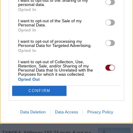
I want to opt-out of the Sharing of my
μια μύγα; Το παράξενο πείραμα που
personal data.
έδωσε την απάντηση
Opted In
08/08/2026 , 15:47
I want to opt-out of the Sale of my
Personal Data.
Opted In
Η Ελλάδα χάνει το τρένο των startups:
I want to opt-out of processing my
Εκτός top 50 την ώρα που Κύπρος,
Personal Data for Targeted Advertising.
Τουρκία, Ρουμανία, Βουλγαρία, Βόρεια
Opted In
Μακεδονία και Αλβανία επιταχύνουν
I want to opt-out of Collection, Use,
Retention, Sale, and/or Sharing of my
08/08/2026 , 12:40
Personal Data that Is Unrelated with the
Purposes for which it was collected.
Opted Out
Χρ. Καπετάνος: «Ένα αίτημα 25 ετών
CONFIRM
γίνεται πράξη. Εξασφαλίστηκε η
χρηματοδότηση 1,2 εκατ. € για το
Δημοτικό Κτίριο Συκουρίου»
Data Deletion
Data Access
Privacy Policy
08/08/2026 , 10:53
ΣΥΦΩΕΛ: Χάθηκαν 153,74 εκατ. € για τις