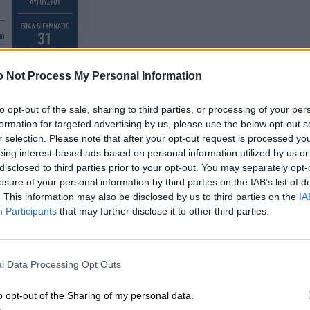
 Not Process My Personal Information
to opt-out of the sale, sharing to third parties, or processing of your per
formation for targeted advertising by us, please use the below opt-out s
r selection. Please note that after your opt-out request is processed y
eing interest-based ads based on personal information utilized by us or
disclosed to third parties prior to your opt-out. You may separately opt-
losure of your personal information by third parties on the IAB’s list of
ς αυτές τις ημέρες κάποιες ενέργειες, αλλά δυστυχώς
. This information may also be disclosed by us to third parties on the
IA
Participants
that may further disclose it to other third parties.
νος να ζητήσω να συζητηθεί το θέμα στο συμβούλιο”
νώση και ο δήμος για το πόρισμα των ελεγκτών που
l Data Processing Opt Outs
o opt-out of the Sharing of my personal data.