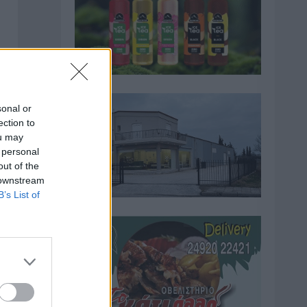
sonal or
ection to
ou may
 personal
out of the
 downstream
B’s List of