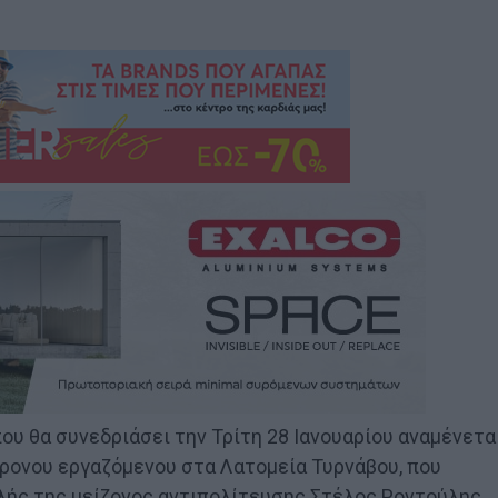
ου θα συνεδριάσει την Τρίτη 28 Ιανουαρίου αναμένετα
χρονου εργαζόμενου στα Λατομεία Τυρνάβου, που
λής της μείζονος αντιπολίτευσης Στέλος Ροντούλης.