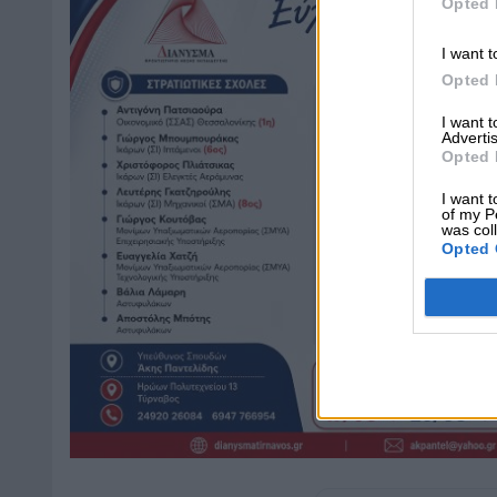
Opted 
I want t
Opted 
I want 
Advertis
Opted 
I want t
of my P
was col
Opted 