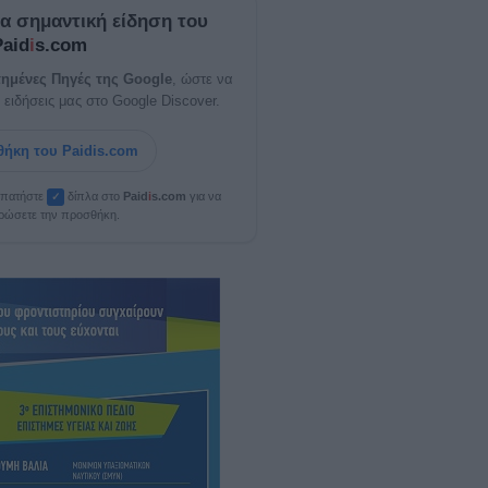
ία σημαντική είδηση του
Paid
i
s.com
ημένες Πηγές της Google
, ώστε να
 ειδήσεις μας στο Google Discover.
ήκη του Paidis.com
, πατήστε
δίπλα στο
Paid
i
s.com
για να
✓
ρώσετε την προσθήκη.