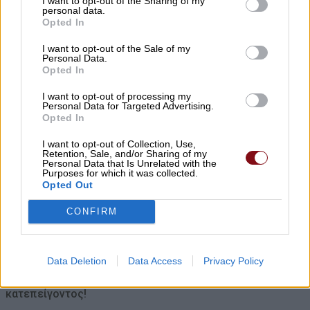
I want to opt-out of the Sharing of my
αξιοποίηση του Σιδηροδρομικού Σταθμού
personal data.
Opted In
Λάρισας
05/08/2026 , 19:25
I want to opt-out of the Sale of my
Personal Data.
Opted In
Τάσος Τσιαπλές: Μεγάλες οι ευθύνες
I want to opt-out of processing my
κυβέρνησης και περιφέρειας Θεσσαλίας,
Personal Data for Targeted Advertising.
Opted In
για την επανεμφάνιση της ευλογιάς
05/08/2026 , 19:16
I want to opt-out of Collection, Use,
Retention, Sale, and/or Sharing of my
Personal Data that Is Unrelated with the
Purposes for which it was collected.
Δεν ξεχνάμε – δεν συγχωρούμε το
Opted Out
έγκλημα στη Χιροσίμα και στο Ναγκασάκι
CONFIRM
05/08/2026 , 19:08
Συμπαράταξη Λαρισαίων: 5 εκατομμύρια
Data Deletion
Data Access
Privacy Policy
ευρώ με τη διαδικασία του
κατεπείγοντος!