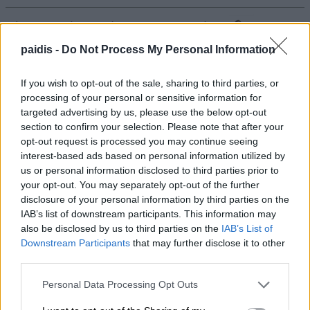
Νέο μεσιτικό γραφείο ihomie – Κατερίνα
Αλεξίου
paidis -
Do Not Process My Personal Information
05/08/2026 , 20:36
If you wish to opt-out of the sale, sharing to third parties, or
processing of your personal or sensitive information for
ΛΑ.ΣΥ.: Η διοίκηση Μαμάκου διευρύνει την
targeted advertising by us, please use the below opt-out
ιδιωτικοποίηση της υπηρεσίας πρασίνου
section to confirm your selection. Please note that after your
μέχρι το 2028
opt-out request is processed you may continue seeing
interest-based ads based on personal information utilized by
05/08/2026 , 20:23
us or personal information disclosed to third parties prior to
your opt-out. You may separately opt-out of the further
disclosure of your personal information by third parties on the
Δήμος Λαρισαίων: Προειλημμένη
IAB’s list of downstream participants. This information may
απόφαση και προμελετημένο πολιτικό
also be disclosed by us to third parties on the
IAB’s List of
θέατρο η αποχώρηση της Συμπαράταξης
Downstream Participants
that may further disclose it to other
third parties.
05/08/2026 , 19:34
Personal Data Processing Opt Outs
Παρέμβαση του ΤΕΕ/ΤΚΔΘ για την