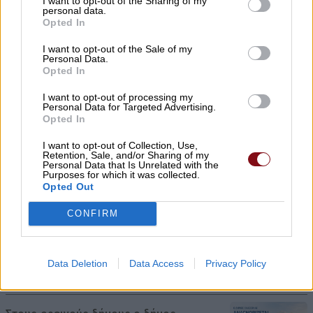
I want to opt-out of the Sharing of my
personal data.
Opted In
10/08/2026 , 8:00
I want to opt-out of the Sale of my
Επικίνδυνος λόγω έλλειψης φωτισμού ο
Personal Data.
Opted In
δρόμος Τυρνάβου – Αμπελώνα
I want to opt-out of processing my
09/08/2026 , 21:05
Personal Data for Targeted Advertising.
Opted In
Google: Τί αλλάζει από τις 10 Αυγούστου
I want to opt-out of Collection, Use,
Retention, Sale, and/or Sharing of my
στα αντίγραφα ασφαλείας φωτογραφιών
Personal Data that Is Unrelated with the
Purposes for which it was collected.
09/08/2026 , 20:56
Opted Out
CONFIRM
Θλίψη για τον θάνατο του 57χρονου
Νικολάου Τσιλιμίγκα – Αύριο Δευτέρα
στους Γόννους η κηδεία του
Data Deletion
Data Access
Privacy Policy
09/08/2026 , 20:19