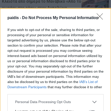
Κλειστά από σήμερα το Μανάβικο «Από το
χωράφι στο ράφι» στον Αμπελώνα
10/08/2026 , 8:42
paidis -
Do Not Process My Personal Information
If you wish to opt-out of the sale, sharing to third parties, or
processing of your personal or sensitive information for
Πέθανε ο σπουδαίος ηθοποιός Νίκος
targeted advertising by us, please use the below opt-out
Καλογερόπουλος σε ηλικία 74 ετών
section to confirm your selection. Please note that after your
opt-out request is processed you may continue seeing
10/08/2026 , 8:15
interest-based ads based on personal information utilized by
us or personal information disclosed to third parties prior to
your opt-out. You may separately opt-out of the further
disclosure of your personal information by third parties on the
Σήμερα Δευτέρα στη Λάρισα η κηδεία της
IAB’s list of downstream participants. This information may
also be disclosed by us to third parties on the
IAB’s List of
Ελένης Τσελίκα
Downstream Participants
that may further disclose it to other
10/08/2026 , 8:08
third parties.
Personal Data Processing Opt Outs
Την Παρασκευή 14/8 λαϊκή αγορά στον
Τύρναβο