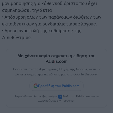
μονιμοποίησης για κάθε νεοδιόριστο που έχει
συμπληρώσει την 2ετια
• Απόσυρση όλων των παράνομων διώξεων των
εκπαιδευτικών για συνδικαλιστικούς λόγους.
• Άμεση αναστολή της καθαίρεσης της
Διευθύντριας.
Μη χάνετε καμία σημαντική είδηση του
Paid
i
s.com
Προσθέστε το στις
Αγαπημένες Πηγές της Google
, ώστε να
βλέπετε συχνότερα τις ειδήσεις μας στο Google Discover.
Προσθήκη του Paidis.com
Στη σελίδα που θα ανοίξει, πατήστε
δίπλα στο
Paid
i
s.com
για να
✓
ολοκληρώσετε την προσθήκη.