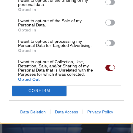
I want to opt-out of the Sharing of my
προστασίας από τον καύσωνα
personal data.
Opted In
I want to opt-out of the Sale of my
Personal Data.
Opted In
I want to opt-out of processing my
Personal Data for Targeted Advertising.
Opted In
I want to opt-out of Collection, Use,
Retention, Sale, and/or Sharing of my
ΛΑ.ΣΥ.: Η περιφερειακή αρχή κάνει πως δεν
Personal Data that Is Unrelated with the
Purposes for which it was collected.
βλέπει την συνεχιζόμενη εδώ και χρόνια
Opted Out
ρύπανση του Γκουσμπασανιώτη ποταμού
CONFIRM
Data Deletion
Data Access
Privacy Policy