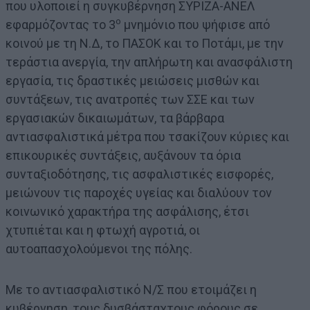
που υλοποιεί η συγκυβέρνηση ΣΥΡΙΖΑ-ΑΝΕΛ
ο
εφαρμόζοντας το 3
μνημόνιο που ψήφισε από
κοινού με τη Ν.Δ, το ΠΑΣΟΚ και το Ποτάμι, με την
τεράστια ανεργία, την απλήρωτη και ανασφάλιστη
εργασία, τις δραστικές μειώσεις μισθών και
συντάξεων, τις ανατροπές των ΣΣΕ και των
εργασιακών δικαιωμάτων, τα βάρβαρα
αντιασφαλιστικά μέτρα που τσακίζουν κύριες και
επικουρικές συντάξεις, αυξάνουν τα όρια
συνταξιοδότησης, τις ασφαλιστικές εισφορές,
μειώνουν τις παροχές υγείας και διαλύουν τον
κοινωνικό χαρακτήρα της ασφάλισης, έτσι
χτυπιέται και η φτωχή αγροτιά, οι
αυτοαπασχολούμενοι της πόλης.
Με το αντιασφαλιστικό Ν/Σ που ετοιμάζει η
κυβέρνηση, τους δυσβάσταχτους φόρους σε