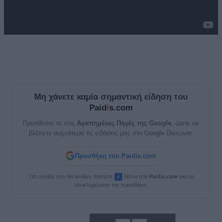
Μη χάνετε καμία σημαντική είδηση του
Paid
i
s.com
Προσθέστε το στις
Αγαπημένες Πηγές της Google
, ώστε να
βλέπετε συχνότερα τις ειδήσεις μας στο Google Discover.
Προσθήκη του Paidis.com
Στη σελίδα που θα ανοίξει, πατήστε
δίπλα στο
Paid
i
s.com
για να
✓
ολοκληρώσετε την προσθήκη.