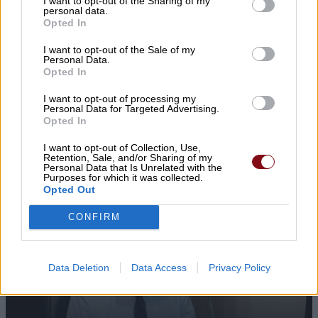
I want to opt-out of the Sharing of my
personal data.
Opted In
I want to opt-out of the Sale of my
Personal Data.
Opted In
I want to opt-out of processing my
Personal Data for Targeted Advertising.
Opted In
Θύματα φάρσας εκπαιδευτικός και
I want to opt-out of Collection, Use,
Retention, Sale, and/or Sharing of my
καταστηματάρχες στον Αμπελώνα
Personal Data that Is Unrelated with the
Purposes for which it was collected.
Opted Out
CONFIRM
Data Deletion
Data Access
Privacy Policy