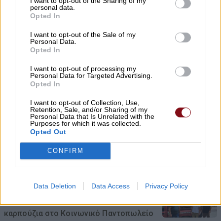
I want to opt-out of the Sharing of my
personal data.
Opted In
Κάλυψη κενών θέσεων στο Πρότυπο ΓΕΛ
με τέστ δεξιοτήτων
I want to opt-out of the Sale of my
Personal Data.
Opted In
06/08/2026 , 23:33
I want to opt-out of processing my
Personal Data for Targeted Advertising.
Συνελήφθη 22χρονος για απόπειρα
Opted In
απάτης σε βάρος Λαρισαίας
I want to opt-out of Collection, Use,
06/08/2026 , 23:25
Retention, Sale, and/or Sharing of my
Personal Data that Is Unrelated with the
Purposes for which it was collected.
ΠΕΑΕΑ – ΔΣΕ και Ενωση Συντακτών
Opted Out
τιμούν τον αγωωνιστή δημοσιογράφο Κ.
CONFIRM
Βιδάλη
06/08/2026 , 23:19
Data Deletion
Data Access
Privacy Policy
Παραγωγός προσέφερε 2 τόνους
καρπούζια στο Κοινωνικό Παντοπωλείο