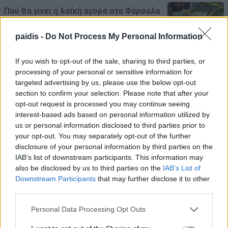
Πού θα γίνει η λαϊκή αγορά στα Φάρσαλα
λόγω της εμποροπανήγυρης
paidis -
Do Not Process My Personal Information
09/08/2026 , 14:11
If you wish to opt-out of the sale, sharing to third parties, or
Το ποτάμι του Αμαζονίου που «βράζει»
processing of your personal or sensitive information for
στους 86°C – Χωρίς να υπάρχει ηφαίστειο
targeted advertising by us, please use the below opt-out
section to confirm your selection. Please note that after your
κοντά του
opt-out request is processed you may continue seeing
09/08/2026 , 12:56
interest-based ads based on personal information utilized by
us or personal information disclosed to third parties prior to
your opt-out. You may separately opt-out of the further
Drones πάνω από γερμανική στρατιωτική
disclosure of your personal information by third parties on the
βάση με υπόγεια αποθήκη και
IAB’s list of downstream participants. This information may
εγκαταστάσεις Patriot
also be disclosed by us to third parties on the
IAB’s List of
Downstream Participants
that may further disclose it to other
09/08/2026 , 11:19
third parties.
Personal Data Processing Opt Outs
Για τα προβλήματα γεωργών και
κτηνοτρόφων ενημερώθηκε ο Γιάννης