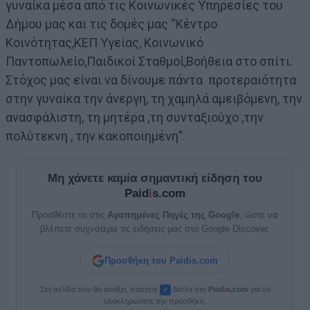
γυναίκα μέσα από τις Κοινωνικές Υπηρεσίες του
Δήμου μας και τις δομές μας “Κέντρο
Κοινότητας,ΚΕΠ Υγείας, Κοινωνικό
Παντοπωλείο,Παιδικοί Σταθμοί,Βοήθεια στο σπίτι.
Στόχος μας είναι να δίνουμε πάντα προτεραιότητα
στην γυναίκα την άνεργη, τη χαμηλά αμειβόμενη, την
ανασφάλιστη, τη μητέρα ,τη συνταξιούχο ,την
πολύτεκνη , την κακοποιημένη”.
Μη χάνετε καμία σημαντική είδηση του
Paid
i
s.com
Προσθέστε το στις
Αγαπημένες Πηγές της Google
, ώστε να
βλέπετε συχνότερα τις ειδήσεις μας στο Google Discover.
Προσθήκη του Paidis.com
Στη σελίδα που θα ανοίξει, πατήστε
δίπλα στο
Paid
i
s.com
για να
✓
ολοκληρώσετε την προσθήκη.