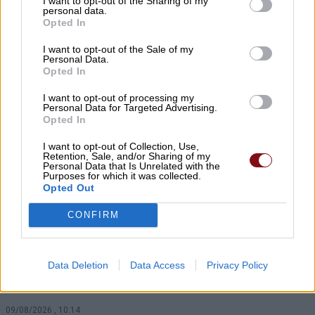
I want to opt-out of the Sharing of my
personal data.
Καριπίδης
Opted In
09/08/2026 , 11:07
I want to opt-out of the Sale of my
Personal Data.
Opted In
Δύο συλλήψεις σε Λάρισα και Φάρσαλα
για διατάραξη κοινής ησυχίας
I want to opt-out of processing my
Personal Data for Targeted Advertising.
09/08/2026 , 10:41
Opted In
I want to opt-out of Collection, Use,
Λάμπρος Ζάρρας: Οι αγρότες χρειάζονται
Retention, Sale, and/or Sharing of my
Personal Data that Is Unrelated with the
έργα, όχι επικοινωνιακούς
Purposes for which it was collected.
Opted Out
πανηγυρισμούς
09/08/2026 , 10:17
CONFIRM
Τροχαίο με τραυματίες αστυνομικούς –
Data Deletion
Data Access
Privacy Policy
Εκσφενδονίστηκαν από τη μοτοσικλέτα
τους
09/08/2026 , 10:14