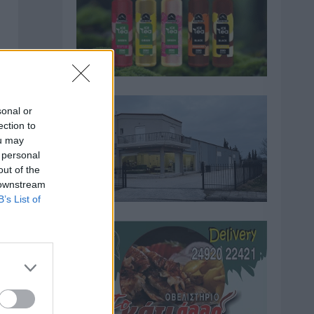
sonal or
ection to
ou may
 personal
out of the
 downstream
B’s List of