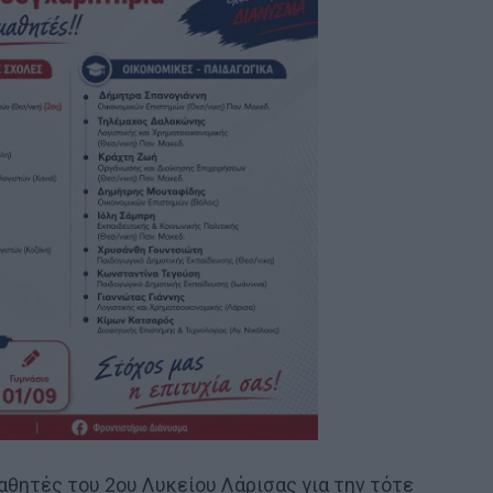
θητές του 2ου Λυκείου Λάρισας για την τότε