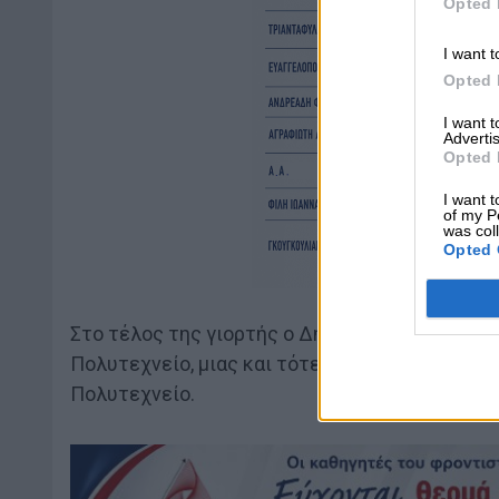
Opted 
I want t
Opted 
I want 
Advertis
Opted 
I want t
of my P
was col
Opted 
Στο τέλος της γιορτής ο Δήμαρχος αφηγήθηκε, 
Πολυτεχνείο, μιας και τότε ήταν φοιτητής τη
Πολυτεχνείο.