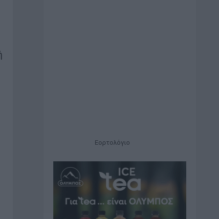
ή
Εορτολόγιο