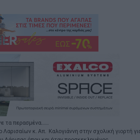
υνε τα περασμένα……
ο Λαρισαίων κ. Απ. Καλογιάννη στην σχολική γιορτή γι
ου Λάρισας όπου και ήταν προσκεκλημένος.