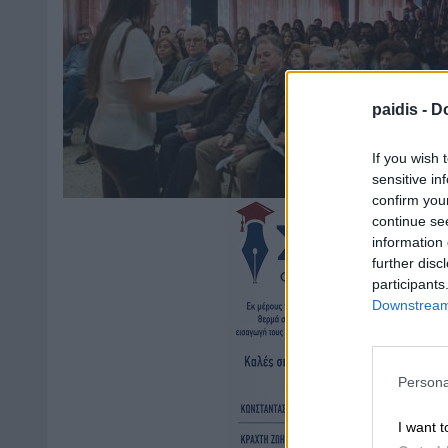
paidis -
Do
If you wish 
sensitive in
confirm you
continue se
information 
further disc
participants
Downstream 
Persona
I want t