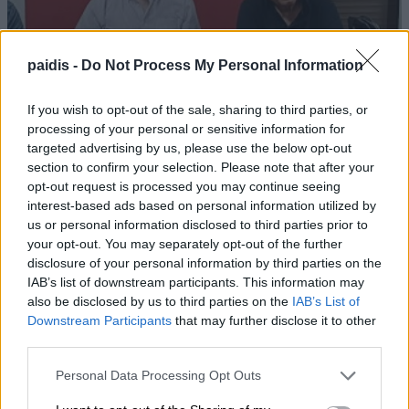
paidis -
Do Not Process My Personal Information
If you wish to opt-out of the sale, sharing to third parties, or
processing of your personal or sensitive information for
targeted advertising by us, please use the below opt-out
section to confirm your selection. Please note that after your
opt-out request is processed you may continue seeing
Για τα προβλήματα γεωργών και
interest-based ads based on personal information utilized by
κτηνοτρόφων ενημερώθηκε ο
us or personal information disclosed to third parties prior to
Γιάννης Καριπίδης
your opt-out. You may separately opt-out of the further
disclosure of your personal information by third parties on the
09/08/2026 , 11:07
IAB’s list of downstream participants. This information may
also be disclosed by us to third parties on the
IAB’s List of
Downstream Participants
that may further disclose it to other
third parties.
Δύο συλλήψεις σε Λάρισα και Φάρσαλα
Personal Data Processing Opt Outs
για διατάραξη κοινής ησυχίας