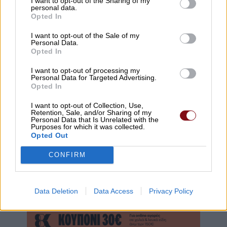
I want to opt-out of the Sharing of my
personal data.
Opted In
Στη σελίδα που θα ανοίξει, πατήστε
δίπλα στο
Paid
i
s.com
για να
✓
ολοκληρώσετε την προσθήκη.
I want to opt-out of the Sale of my
Personal Data.
Opted In
I want to opt-out of processing my
Personal Data for Targeted Advertising.
Opted In
I want to opt-out of Collection, Use,
Retention, Sale, and/or Sharing of my
Personal Data that Is Unrelated with the
Purposes for which it was collected.
Opted Out
CONFIRM
Προσοχή!
Επιτρέπεται η αναδημοσίευση των πληροφοριών του παραπάνω
άρθρου ή μέρους αυτών μόνο αν αναφέρεται ως πηγή το
https://paidis.com/
και υπάρχει ενεργός σύνδεσμος.
Data Deletion
Data Access
Privacy Policy