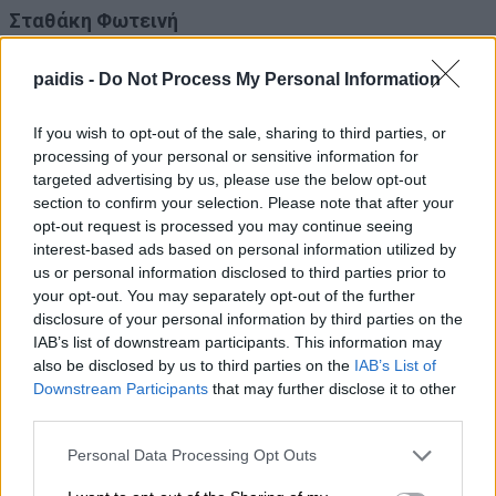
Σταθάκη Φωτεινή
paidis -
Do Not Process My Personal Information
Τζέκας Θωμάς
If you wish to opt-out of the sale, sharing to third parties, or
Τζηκούλης Δημήτριος
processing of your personal or sensitive information for
targeted advertising by us, please use the below opt-out
section to confirm your selection. Please note that after your
Τζιατζιάς Μιχαήλ
opt-out request is processed you may continue seeing
interest-based ads based on personal information utilized by
us or personal information disclosed to third parties prior to
Φούντας Αθανάσιος
your opt-out. You may separately opt-out of the further
disclosure of your personal information by third parties on the
IAB’s list of downstream participants. This information may
Μη χάνετε καμία σημαντική είδηση του
also be disclosed by us to third parties on the
IAB’s List of
Paid
i
s.com
Downstream Participants
that may further disclose it to other
third parties.
Προσθέστε το στις
Αγαπημένες Πηγές της Google
, ώστε να
βλέπετε συχνότερα τις ειδήσεις μας στο Google Discover.
Personal Data Processing Opt Outs
Προσθήκη του Paidis.com