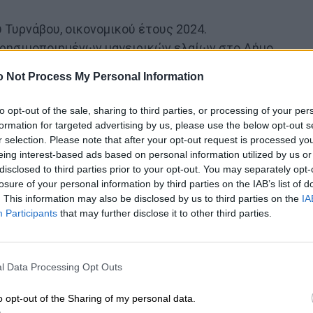
Τυρνάβου, οικονομικού έτους 2024.
χρησιμοποιημένων μαγειρικών ελαίων στο Δήμο
 Not Process My Personal Information
επί της οδού Αγίας Παρασκευής στη Δημοτική
to opt-out of the sale, sharing to third parties, or processing of your per
υ «ΠΡΑΤΗΡΙΟΥ ΚΑΥΣΙΜΩΝ & ΕΝΕΡΓΕΙΑΣ της TSIGANIS
formation for targeted advertising by us, please use the below opt-out s
r selection. Please note that after your opt-out request is processed y
eing interest-based ads based on personal information utilized by us or
ροθεσμίας εκτέλεσης του έργου: «ΔΗΜΙΟΥΡΓΙΑ
disclosed to third parties prior to your opt-out. You may separately opt-
ΤΑΜΕΝΟΥ ΔΗΜΟΤΙΚΟΥ ΚΤΙΡΙΟΥ ΣΤΟΝ ΑΜΠΕΛΩΝΑ».
losure of your personal information by third parties on the IAB’s list of
ροποποίησης του εγκεκριμένου ρυμοτομικού σχεδίου
. This information may also be disclosed by us to third parties on the
IA
Participants
that may further disclose it to other third parties.
Γ μετά από απόφαση άρσης ρυμοτομικής
παλλοτρίωσης με τροποποίηση ρυμοτομικού σχεδίου στ
l Data Processing Opt Outs
εκμίσθωση δημοτικού ακινήτου (8° Δημοτικό
o opt-out of the Sharing of my personal data.
ρνάβου.