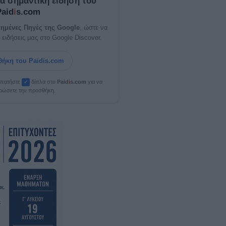
ία σημαντική είδηση του
Paid
i
s.com
ημένες Πηγές της Google
, ώστε να
 ειδήσεις μας στο Google Discover.
ήκη του Paidis.com
, πατήστε
δίπλα στο
Paid
i
s.com
για να
✓
ρώσετε την προσθήκη.