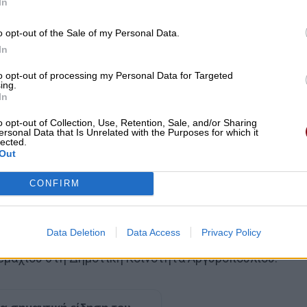
In
όγου Αρβαντοβλάχων Αργυροπουλίου, αναφορικά με την
o opt-out of the Sale of my Personal Data.
ίου Αργυροπουλίου.
In
ρνάβου αναφορικά με την παραχώρηση χρήσης δημοτικο
ου.
to opt-out of processing my Personal Data for Targeted
ing.
ια την πραγματοποίηση μουσικής εκδήλωσης (συναυλία
In
.
o opt-out of Collection, Use, Retention, Sale, and/or Sharing
ώρου για ανάπτυξη τραπεζοκαθισμάτων στη Δημοτική
ersonal Data that Is Unrelated with the Purposes for which it
lected.
Out
ρων στο Δήμο Τυρνάβου.
σεων για ανέγερση σταβλικών εγκαταστάσεων στη
CONFIRM
σης για πτηνοτροφική εγκατάσταση (εκτροφής
Data Deletion
Data Access
Privacy Policy
ρνάβου.
εμαχίου στη Δημοτική Κοινότητα Αργυροπουλίου.