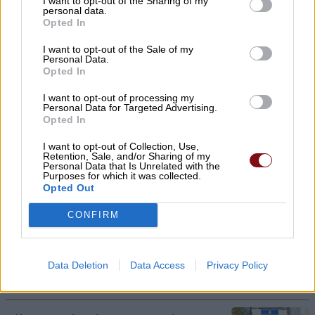
I want to opt-out of the Sharing of my
personal data.
Opted In
I want to opt-out of the Sale of my
Personal Data.
Opted In
Υπό ίδρυση η Αστική Μη
I want to opt-out of processing my
Personal Data for Targeted Advertising.
Κερδοσκοπική Εταιρεία
Opted In
«ΚΟΙΝΩΦΕΛΕΣ ΕΡΓΟ ΔΗΜΗΤΡΙΟΥ
I want to opt-out of Collection, Use,
ΑΠΟΣΤΟΛΟΥ ΔΟΚΟΥ»
Retention, Sale, and/or Sharing of my
Personal Data that Is Unrelated with the
Purposes for which it was collected.
06/08/2026 , 23:55
Opted Out
CONFIRM
Ο Λ. Κατσαρός αποχαιρετά τον Δημήτριο
Τσιουρή
Data Deletion
Data Access
Privacy Policy
06/08/2026 , 23:47