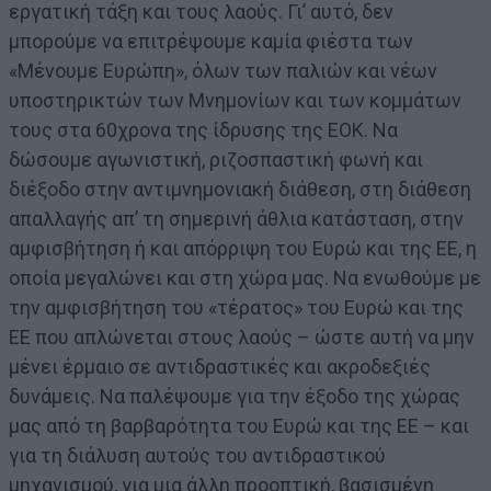
εργατική τάξη και τους λαούς. Γι’ αυτό, δεν
μπορούμε να επιτρέψουμε καμία φιέστα των
«Μένουμε Ευρώπη», όλων των παλιών και νέων
υποστηρικτών των Μνημονίων και των κομμάτων
τους στα 60χρονα της ίδρυσης της ΕΟΚ. Να
δώσουμε αγωνιστική, ριζοσπαστική φωνή και
διέξοδο στην αντιμνημονιακή διάθεση, στη διάθεση
απαλλαγής απ’ τη σημερινή άθλια κατάσταση, στην
αμφισβήτηση ή και απόρριψη του Ευρώ και της ΕΕ, η
οποία μεγαλώνει και στη χώρα μας. Να ενωθούμε με
την αμφισβήτηση του «τέρατος» του Ευρώ και της
ΕΕ που απλώνεται στους λαούς – ώστε αυτή να μην
μένει έρμαιο σε αντιδραστικές και ακροδεξιές
δυνάμεις. Να παλέψουμε για την έξοδο της χώρας
μας από τη βαρβαρότητα του Ευρώ και της ΕΕ – και
για τη διάλυση αυτούς του αντιδραστικού
μηχανισμού, για μια άλλη προοπτική, βασισμένη