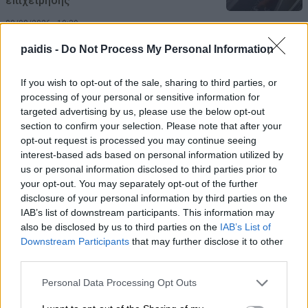
επιχείρησης
08/08/2026 , 10:39
paidis -
Do Not Process My Personal Information
ΣΥΦΩΕΛ: Χάθηκαν 153,74 εκατ. € για τις
μπαταρίες – Μεγάλη απώλεια για τις
If you wish to opt-out of the sale, sharing to third parties, or
μικρές επιχειρήσεις
processing of your personal or sensitive information for
targeted advertising by us, please use the below opt-out
08/08/2026 , 10:38
section to confirm your selection. Please note that after your
opt-out request is processed you may continue seeing
interest-based ads based on personal information utilized by
Κρούσμα λοίμωξης από τον ιο του Δυτ.
us or personal information disclosed to third parties prior to
Νείλου στους Γόννους – Θα γίνει
your opt-out. You may separately opt-out of the further
ψεκασμός το βράδυ της Δευτέρας
disclosure of your personal information by third parties on the
IAB’s list of downstream participants. This information may
08/08/2026 , 10:18
also be disclosed by us to third parties on the
IAB’s List of
Downstream Participants
that may further disclose it to other
Αυγερινός επανέρχεται κατά Καρυστιανού
third parties.
και Γρατσία: Πολιτική σπέκουλα,
Personal Data Processing Opt Outs
παραπληροφόρηση και προσωπικές
επιθέσεις