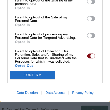
I want to opt-out of the Sharing of my
personal data.
08/08/2026 , 10:18
Opted In
I want to opt-out of the Sale of my
Σήμερα Σάββατο στην Κρανιά Ελασσόνας η
Personal Data.
Opted In
κηδεία του Ιωάννη Μπρουζιούτη
I want to opt-out of processing my
08/08/2026 , 9:40
Personal Data for Targeted Advertising.
Opted In
Δείτε που θα γίνει διακοπή ρεύματος
I want to opt-out of Collection, Use,
σήμερα Σάββατο και αύριο Κυριακή
Retention, Sale, and/or Sharing of my
Personal Data that Is Unrelated with the
Purposes for which it was collected.
08/08/2026 , 9:01
Opted Out
CONFIRM
Δύο ξεχωριστές εκδηλώσεις από τον
Πολιτιστικό Σύλλογο Κουτσουπιάς την
Κυριακή 9 Αυγούστου
Data Deletion
Data Access
Privacy Policy
08/08/2026 , 8:54
Ε. Λιακούλη: Το σκάνδαλο των