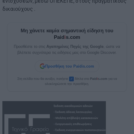
ενισχύσεων, μέσω ΟΠΕΚΕΠΕ, στους πραγματικούς
δικαιούχους .
Μη χάνετε καμία σημαντική είδηση του
Paid
i
s.com
Προσθέστε το στις
Αγαπημένες Πηγές της Google
, ώστε να
βλέπετε συχνότερα τις ειδήσεις μας στο Google Discover.
Προσθήκη του Paidis.com
Στη σελίδα που θα ανοίξει, πατήστε
δίπλα στο
Paid
i
s.com
για να
✓
ολοκληρώσετε την προσθήκη.