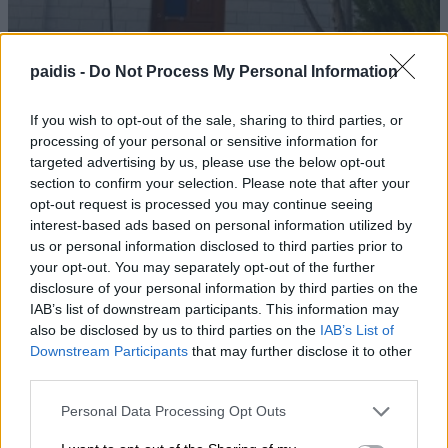
paidis -
Do Not Process My Personal Information
If you wish to opt-out of the sale, sharing to third parties, or
Πωλείται μονοκατοικία στον
processing of your personal or sensitive information for
targeted advertising by us, please use the below opt-out
Τύρναβο
section to confirm your selection. Please note that after your
opt-out request is processed you may continue seeing
10/08/2026 , 10:48
interest-based ads based on personal information utilized by
us or personal information disclosed to third parties prior to
your opt-out. You may separately opt-out of the further
disclosure of your personal information by third parties on the
Διεθνές φεστιβάλ παραστατικών τεχνών
IAB’s list of downstream participants. This information may
Θεσσαλίας UNDER30 THE BEGINNINING
also be disclosed by us to third parties on the
IAB’s List of
Downstream Participants
that may further disclose it to other
10/08/2026 , 10:42
third parties.
Β. Κόκκαλης για ακρίβεια: «Το πρόβλημα
Personal Data Processing Opt Outs
δεν είναι πόσο κάνει, αλλά γιατί κάνει