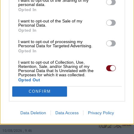
I want to opt-out of the Sharing of my
τόσο»
personal data.
Opted In
10/08/2026 , 10:34
I want to opt-out of the Sale of my
Personal Data.
Θλίψη για τον θάνατο του 61χρονου
Opted In
Βασίλειου Ρζούλη – Σήμερα Δευτέρα
I want to opt-out of processing my
στους Γόννους η κηδεία του
Personal Data for Targeted Advertising.
Opted In
10/08/2026 , 10:30
I want to opt-out of Collection, Use,
Retention, Sale, and/or Sharing of my
Personal Data that Is Unrelated with the
Ασυναγώνιστες προσφορές ενόψει
Purposes for which it was collected.
δεκαπενταύγουστου στο κρεοπωλείο
Opted Out
Καρέλας στον Τύρναβο
CONFIRM
10/08/2026 , 10:09
Ανακοίνωση της ΕΛΜΕ Ν. Λάρισας για τη
Data Deletion
Data Access
Privacy Policy
σύλληψη του προέδρου του Ε.Κ.Λ.
10/08/2026 , 9:46