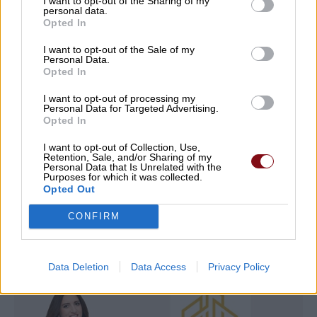
I want to opt-out of the Sharing of my
personal data.
Opted In
Διπλασιάζονται οι ανατιθέμενες εκτάσεις
πρασίνου στη Λάρισα – Συνολικά 1.120
I want to opt-out of the Sale of my
Personal Data.
στρέμματα υπό τη φροντίδα και επίβλεψη
Opted In
του Δήμου Λαρισαίων
I want to opt-out of processing my
Personal Data for Targeted Advertising.
09/08/2026 , 9:09
Opted In
I want to opt-out of Collection, Use,
Δείτε εδώ όλα τα νέα
Retention, Sale, and/or Sharing of my
Personal Data that Is Unrelated with the
Purposes for which it was collected.
Opted Out
CONFIRM
Data Deletion
Data Access
Privacy Policy