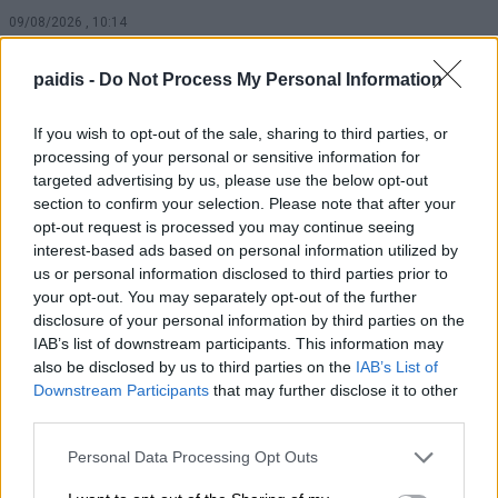
09/08/2026 , 10:14
paidis -
Do Not Process My Personal Information
Χρ. Κέλλας: Σημαντικοί πόροι για την
κτηνοτροφία και το 2026
If you wish to opt-out of the sale, sharing to third parties, or
09/08/2026 , 9:45
processing of your personal or sensitive information for
targeted advertising by us, please use the below opt-out
section to confirm your selection. Please note that after your
Νυχθημερόν ανοιχτά τα φώτα του
opt-out request is processed you may continue seeing
δημοτικού φωτισμού σε Τύρναβο,
interest-based ads based on personal information utilized by
Γιάννουλη, Αμπελώνα, Βρυότοπο και
us or personal information disclosed to third parties prior to
Δένδρα λόγω βλάβης του ΔΕΔΔΗΕ
your opt-out. You may separately opt-out of the further
disclosure of your personal information by third parties on the
09/08/2026 , 9:36
IAB’s list of downstream participants. This information may
also be disclosed by us to third parties on the
IAB’s List of
Απίστευτη ιστορία στην Ελλάδα – Πώς μια
Downstream Participants
that may further disclose it to other
third parties.
μπάλα ταξίδεψε στη θάλασσα 80 μίλια για
να κρατήσει ζωντανό έναν 30χρονο
Personal Data Processing Opt Outs
09/08/2026 , 9:25