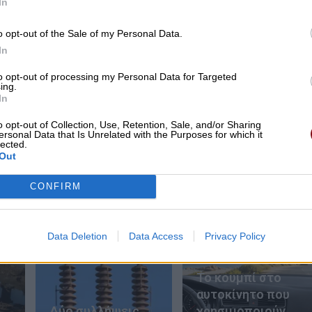
In
 ΣΗΜΕΡΑ
o opt-out of the Sale of my Personal Data.
In
to opt-out of processing my Personal Data for Targeted
ing.
In
o opt-out of Collection, Use, Retention, Sale, and/or Sharing
ersonal Data that Is Unrelated with the Purposes for which it
lected.
Out
Το «γονίδιο του Ηρακλή»: Από τα μωρά με
CONFIRM
υπερφυσική δύναμη στη νέα ελπίδα για
εκατομμύρια ανθρώπους
Data Deletion
Data Access
Privacy Policy
Το κουμπί στο
αυτοκίνητο που
Δύο συλλήψεις
χρησιμοποιούν