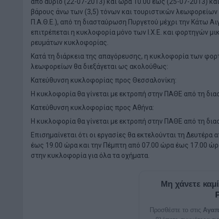
από αύριο (22-07-2013) και ώρα 10.00 έως (25-07-2013) κ
βάρους άνω των (3,5) τόνων και τουριστικών λεωφορείων
Π.Α.Θ.Ε.), από τη διασταύρωση Πυργετού μέχρι την Κάτω Α
επιτρέπεται η κυκλοφορία μόνο των Ι.Χ.Ε. και φορτηγών μι
ρευμάτων κυκλοφορίας.
Κατά τη διάρκεια της απαγόρευσης, η κυκλοφορία των φορ
λεωφορείων θα διεξάγεται ως ακολούθως:
Κατεύθυνση κυκλοφορίας προς Θεσσαλονίκη:
Η κυκλοφορία θα γίνεται με εκτροπή στην ΠΑΘΕ από τη δι
Κατεύθυνση κυκλοφορίας προς Αθήνα:
Η κυκλοφορία θα γίνεται με εκτροπή στην ΠΑΘΕ από τη δι
Επισημαίνεται ότι οι εργασίες θα εκτελούνται τη Δευτέρα 
έως 19.00 ώρα και την Πέμπτη από 07.00 ώρα έως 17.00 ώρ
στην κυκλοφορία για όλα τα οχήματα.
Μη χάνετε καμ
Προσθέστε το στις
Αγαπ