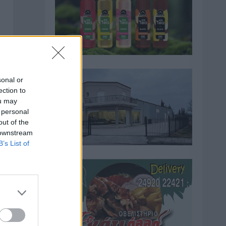
sonal or
ection to
ou may
 personal
out of the
 downstream
B’s List of