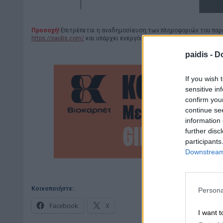
Προσοχή!
Επιτρέπεται η αναδημοσίευση των πληροφοριών του παρ
https://paidis.com/
και υπάρχει ενεργός σύνδεσμος.
paidis -
Do
If you wish 
sensitive in
confirm you
continue se
information 
further disc
participants
Downstream 
Κοινοποιήστε:
Persona
Facebook
X
I want t