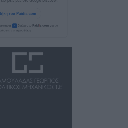
 ειδήσεις μας στο Google Discover.
ήκη του Paidis.com
, πατήστε
δίπλα στο
Paid
i
s.com
για να
✓
ρώσετε την προσθήκη.