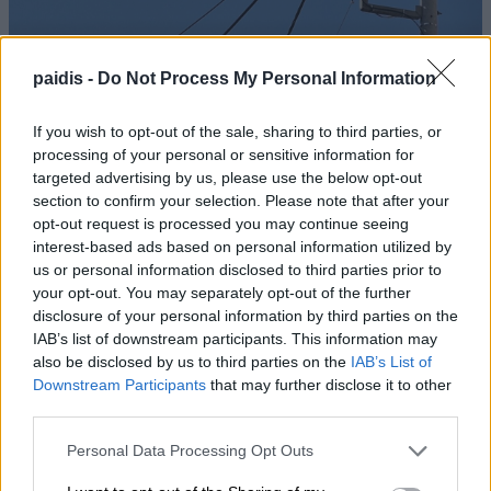
Νυχθημερόν ανοιχτά τα φώτα του δημοτικού
paidis -
Do Not Process My Personal Information
φωτισμού σε Τύρναβο, Γιάννουλη, Αμπελώνα,
Βρυότοπο και Δένδρα λόγω βλάβης του
If you wish to opt-out of the sale, sharing to third parties, or
processing of your personal or sensitive information for
ΔΕΔΔΗΕ
targeted advertising by us, please use the below opt-out
section to confirm your selection. Please note that after your
opt-out request is processed you may continue seeing
interest-based ads based on personal information utilized by
us or personal information disclosed to third parties prior to
your opt-out. You may separately opt-out of the further
disclosure of your personal information by third parties on the
IAB’s list of downstream participants. This information may
also be disclosed by us to third parties on the
IAB’s List of
Downstream Participants
that may further disclose it to other
third parties.
Personal Data Processing Opt Outs