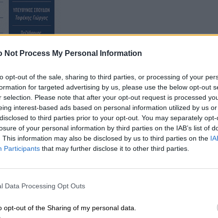
 Not Process My Personal Information
to opt-out of the sale, sharing to third parties, or processing of your per
formation for targeted advertising by us, please use the below opt-out s
r selection. Please note that after your opt-out request is processed y
eing interest-based ads based on personal information utilized by us or
Α ΚΕΝΤΡΙΚΗ ΠΛΑΤΕΙΑ ΛΑΡΙΣΑΣ / ΜΠΡΟΣΤΑ ΣΤΟ
disclosed to third parties prior to your opt-out. You may separately opt-
losure of your personal information by third parties on the IAB’s list of
Α ΔΗΜΟΤΙΚΟ ΩΔΕΙΟ ΛΑΡΙΣΑΣ/ΑΙΘΡΙΟ
. This information may also be disclosed by us to third parties on the
IA
Α ΠΛΑΤΕΙΑ ΟΣΕ
Participants
that may further disclose it to other third parties.
Α ΚΤΕΛ
 ΠΛΑΤΕΙΑ ΑΓΙΑΣ/ΔΙΠΛΑ ΑΠΟ ΤΑ ΓΡΑΦΕΙΑ ΤΟΥ
l Data Processing Opt Outs
Α ΚΕΝΤΡΟ ΥΓΕΙΑΣ ΦΑΡΣΑΛΩΝ
o opt-out of the Sharing of my personal data.