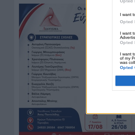
Opted 
I want t
Opted 
I want 
Advertis
Opted 
I want t
of my P
was col
Opted 