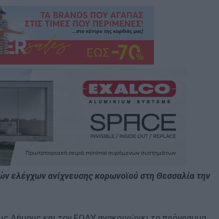
ών ελέγχων ανίχνευσης κορωνοϊού στη Θεσσαλία την
υς Δήμους και τον ΕΟΔΥ ανακοινώνει το πρόγραμμα