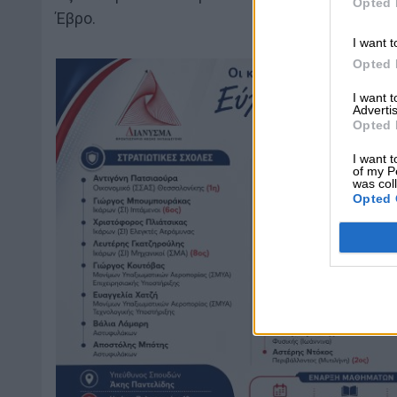
Opted 
Έβρο.
I want t
Opted 
I want 
Advertis
Opted 
I want t
of my P
was col
Opted 