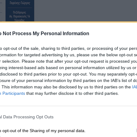
 Not Process My Personal Information
to opt-out of the sale, sharing to third parties, or processing of your per
τεραιότητα πρέπει να είναι η προστασία της δημόσιας
formation for targeted advertising by us, please use the below opt-out s
ν κορωνοϊό. Ως Διοίκηση του Επιμελητηρίου Λάρισας,
r selection. Please note that after your opt-out request is processed y
eing interest-based ads based on personal information utilized by us or
ς μας ευθύνης και ως κύριος εκφραστής της Λαρισινή
disclosed to third parties prior to your opt-out. You may separately opt-
συμπολίτες μας αλλά και στα μέλη μας, εκτάκτως
losure of your personal information by third parties on the IAB’s list of
ωνα την χορηγία είκοσι χιλιάδων ευρώ (20.000€) στο
. This information may also be disclosed by us to third parties on the
IA
κάλυψη βασικής ανάγκης, αγοράς ενός φορητού
Participants
that may further disclose it to other third parties.
ξίας 18.000€ και ενός kit ειδικών αντιδραστηρίων
ας 2.000€. Επίσης την χορηγία δύο χιλιάδων
l Data Processing Opt Outs
η
ατό (1
Στρατιά) και την χορηγία δύο χιλιάδων
τυνομία για αγορά εξειδικευμένου υλικοτεχνικού
o opt-out of the Sharing of my personal data.
αντικό έργο για την διαφύλαξη των συνόρων μας στον