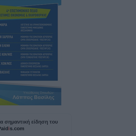
ία σημαντική είδηση του
Paid
i
s.com