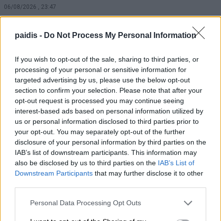
06/08/2026 , 23:47
Κάλυψη κενών θέσεων στο Πρότυπο ΓΕΛ
paidis -
Do Not Process My Personal Information
με τέστ δεξιοτήτων
If you wish to opt-out of the sale, sharing to third parties, or
06/08/2026 , 23:33
processing of your personal or sensitive information for
targeted advertising by us, please use the below opt-out
Συνελήφθη 22χρονος για απόπειρα
section to confirm your selection. Please note that after your
opt-out request is processed you may continue seeing
απάτης σε βάρος Λαρισαίας
interest-based ads based on personal information utilized by
06/08/2026 , 23:25
us or personal information disclosed to third parties prior to
your opt-out. You may separately opt-out of the further
disclosure of your personal information by third parties on the
ΠΕΑΕΑ – ΔΣΕ και Ενωση Συντακτών
IAB’s list of downstream participants. This information may
τιμούν τον αγωωνιστή δημοσιογράφο Κ.
also be disclosed by us to third parties on the
IAB’s List of
Βιδάλη
Downstream Participants
that may further disclose it to other
third parties.
06/08/2026 , 23:19
Personal Data Processing Opt Outs
Παραγωγός προσέφερε 2 τόνους