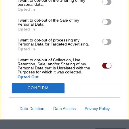
I want to opt-out of the Sharing of my
καρπούζια στο Κοινωνικό Παντοπωλείο
personal data.
Opted In
06/08/2026 , 23:14
I want to opt-out of the Sale of my
Personal Data.
Τα υπερηχητικά αεροπλάνα επιστρέφουν
Opted In
δεκαετίες μετά το Concorde
I want to opt-out of processing my
Personal Data for Targeted Advertising.
06/08/2026 , 22:53
Opted In
I want to opt-out of Collection, Use,
Χρ. Καπετάνος: Τιμή στη μεγάλη γιορτή
Retention, Sale, and/or Sharing of my
της Ορθοδοξίας και στις Ένοπλες
Personal Data that Is Unrelated with the
Purposes for which it was collected.
Δυνάμεις
Opted Out
06/08/2026 , 21:54
CONFIRM
Αύριο Παρασκευή στο Δομένικο η κηδεία
του Αλκιβιάδη Χατζούλη
Data Deletion
Data Access
Privacy Policy
06/08/2026 , 19:52