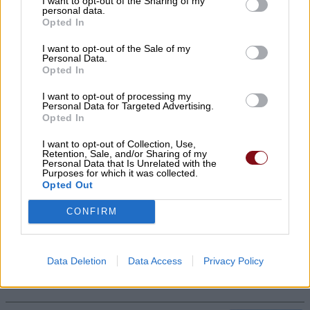
I want to opt-out of the Sharing of my
personal data.
μια μύγα; Το παράξενο πείραμα που
Opted In
έδωσε την απάντηση
I want to opt-out of the Sale of my
08/08/2026 , 15:47
Personal Data.
Opted In
Η Ελλάδα χάνει το τρένο των startups:
I want to opt-out of processing my
Personal Data for Targeted Advertising.
Εκτός top 50 την ώρα που Κύπρος,
Opted In
Τουρκία, Ρουμανία, Βουλγαρία, Βόρεια
I want to opt-out of Collection, Use,
Μακεδονία και Αλβανία επιταχύνουν
Retention, Sale, and/or Sharing of my
Personal Data that Is Unrelated with the
08/08/2026 , 12:40
Purposes for which it was collected.
Opted Out
Χρ. Καπετάνος: «Ένα αίτημα 25 ετών
CONFIRM
γίνεται πράξη. Εξασφαλίστηκε η
χρηματοδότηση 1,2 εκατ. € για το
Δημοτικό Κτίριο Συκουρίου»
Data Deletion
Data Access
Privacy Policy
08/08/2026 , 10:53