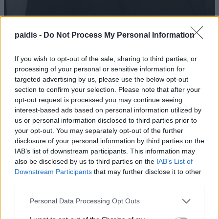
Μ. Χαρακόπουλος: Ο ΕΛΓΑ αδυνατεί
paidis -
Do Not Process My Personal Information
να εντάξει σε ΚΟΕ τα βιολογικά μήλα
If you wish to opt-out of the sale, sharing to third parties, or
08/08/2026 , 19:16
processing of your personal or sensitive information for
targeted advertising by us, please use the below opt-out
section to confirm your selection. Please note that after your
opt-out request is processed you may continue seeing
Ξεκίνησε ο φωτογραφικός διαγωνισμός
interest-based ads based on personal information utilized by
«TLOUPAS PATH 2026»
us or personal information disclosed to third parties prior to
your opt-out. You may separately opt-out of the further
08/08/2026 , 18:59
disclosure of your personal information by third parties on the
IAB’s list of downstream participants. This information may
Το Συνδικάτο Οικοδόμων για το
also be disclosed by us to third parties on the
IAB’s List of
Downstream Participants
that may further disclose it to other
αδειοδωρόσημο Αυγούστου
third parties.
08/08/2026 , 18:42
Personal Data Processing Opt Outs
Τι σχέση έχουν μια αγελάδα, μια ζέβρα και