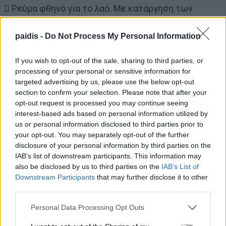
 Ρεύμα φθηνό για το λαό. Με κατάργηση των
έμμεσων φόρων και πλαφόν στις τιμές της
ενέργειας και των καυσίμων. Κατάργηση του
paidis -
Do Not Process My Personal Information
χρηματιστηρίου της Ενέργειας.
If you wish to opt-out of the sale, sharing to third parties, or
 Κατάργηση του ΦΠΑ και πλαφόν στις τιμές των
processing of your personal or sensitive information for
προϊόντων πλατιάς λαϊκής κατανάλωσης όπως τα
targeted advertising by us, please use the below opt-out
τρόφιμα, τα βρεφικά είδη, είδη προσωπικής
section to confirm your selection. Please note that after your
υγιεινής κ.α
opt-out request is processed you may continue seeing
interest-based ads based on personal information utilized by
 Αφορολόγητο όριο 12.000€ προσαυξημένο κατά
us or personal information disclosed to third parties prior to
3.000€ για κάθε παιδί. Κατάργηση των τεκμηρίων
your opt-out. You may separately opt-out of the further
διαβίωσης.
disclosure of your personal information by third parties on the
IAB’s list of downstream participants. This information may
 Κατάργηση του ΕΝΦΙΑ για τα εργατικά νοικοκυριά.
also be disclosed by us to third parties on the
IAB’s List of
 Άμεσες αποζημιώσεις στο 100% των
Downstream Participants
that may further disclose it to other
καταστροφών σε όλους τους πληγέντες.
third parties.
 Αναπλήρωση του χαμένου εισοδήματος.
Personal Data Processing Opt Outs
 Τώρα έργα αποκατάστασης και αντιπλημμυρικής