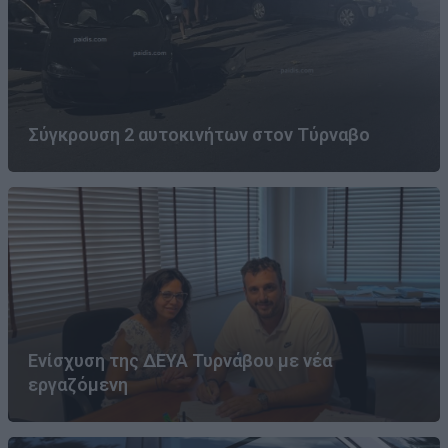
Σύγκρουση 2 αυτοκινήτων στον Τύρναβο
Ενίσχυση της ΔΕΥΑ Τυρνάβου με νέα
εργαζόμενη