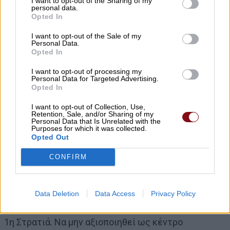
θωράκισης σε όλη τη Θεσσαλία
I want to opt-out of the Sharing of my
personal data.
 Όχι στα επί πληρωμή απογευματινά χειρουργεία.
Opted In
Να μην κλείσει, να μη συγχωνευτεί κανένα τμήμα,
I want to opt-out of the Sale of my
κλινική, νοσοκομείο, κέντρο υγείας. Να
Personal Data.
Opted In
επαναλειτουργήσουν πλήρως τα νοσοκομεία, το
σύνολο των δομών που έκλεισαν λόγω περικοπών.
I want to opt-out of processing my
Personal Data for Targeted Advertising.
 Εξασφάλιση από το κράτος της δωρεάν, πλήρους
Opted In
& απρόσκοπτης ιατροφαρμακευτικής περίθαλψης
I want to opt-out of Collection, Use,
και νοσηλείας σε όλους. Δωρεάν όλες οι ιατρικές,
Retention, Sale, and/or Sharing of my
Personal Data that Is Unrelated with the
διαγνωστικές,, προληπτικές εξετάσεις, τα φάρμακα,
Purposes for which it was collected.
Opted Out
τα εμβόλια
 Όχι στις ΝΑΤΟικές δαπάνες – Καμία εμπλοκή της
CONFIRM
Ελλάδας στους ιμπεριαλιστικούς πολέμους. Να
γυρίσει πίσω η φρεγάτα «ΥΔΡΑ».
 Να φύγει το Ευρωστρατηγείο (Hellenic European
Data Deletion
Data Access
Privacy Policy
Union Operations Headquarters EL EU OHQ) από την
1η Στρατιά. Να μην αξιοποιηθεί ως κέντρο