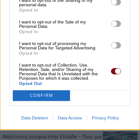
I want to opt-out of the Sharing of my
personal data.
Τροχαίο με τραυματίες αστυνομικούς –
Opted In
Εκσφενδονίστηκαν από τη μοτοσικλέτα
I want to opt-out of the Sale of my
τους
Personal Data.
Opted In
09/08/2026 , 10:14
I want to opt-out of processing my
Personal Data for Targeted Advertising.
Χρ. Κέλλας: Σημαντικοί πόροι για την
Opted In
κτηνοτροφία και το 2026
I want to opt-out of Collection, Use,
09/08/2026 , 9:45
Retention, Sale, and/or Sharing of my
Personal Data that Is Unrelated with the
Purposes for which it was collected.
Opted Out
Νυχθημερόν ανοιχτά τα φώτα του
δημοτικού φωτισμού σε Τύρναβο,
CONFIRM
Γιάννουλη, Αμπελώνα, Βρυότοπο και
Δένδρα λόγω βλάβης του ΔΕΔΔΗΕ
Data Deletion
Data Access
Privacy Policy
09/08/2026 , 9:36
Απίστευτη ιστορία στην Ελλάδα – Πώς μια