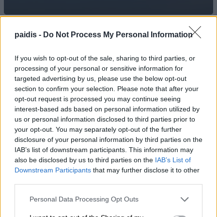
paidis -
Do Not Process My Personal Information
Για τα προβλήματα γεωργών και
κτηνοτρόφων ενημερώθηκε ο Γιάννης
If you wish to opt-out of the sale, sharing to third parties, or
Καριπίδης
processing of your personal or sensitive information for
targeted advertising by us, please use the below opt-out
09/08/2026 , 11:07
section to confirm your selection. Please note that after your
opt-out request is processed you may continue seeing
Δύο συλλήψεις σε Λάρισα και Φάρσαλα
interest-based ads based on personal information utilized by
για διατάραξη κοινής ησυχίας
us or personal information disclosed to third parties prior to
your opt-out. You may separately opt-out of the further
09/08/2026 , 10:41
disclosure of your personal information by third parties on the
IAB’s list of downstream participants. This information may
Λάμπρος Ζάρρας: Οι αγρότες χρειάζονται
also be disclosed by us to third parties on the
IAB’s List of
Downstream Participants
that may further disclose it to other
έργα, όχι επικοινωνιακούς
third parties.
πανηγυρισμούς
Personal Data Processing Opt Outs
09/08/2026 , 10:17