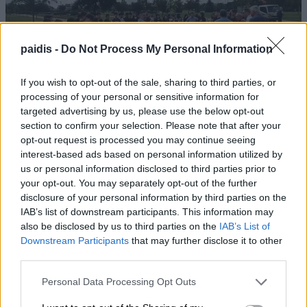
paidis -
Do Not Process My Personal Information
If you wish to opt-out of the sale, sharing to third parties, or
processing of your personal or sensitive information for
targeted advertising by us, please use the below opt-out
section to confirm your selection. Please note that after your
opt-out request is processed you may continue seeing
interest-based ads based on personal information utilized by
Μη χάνετε καμία σημαντική είδηση του
us or personal information disclosed to third parties prior to
Paid
i
s.com
your opt-out. You may separately opt-out of the further
disclosure of your personal information by third parties on the
Προσθέστε το στις
Αγαπημένες Πηγές της Google
, ώστε να
βλέπετε συχνότερα τις ειδήσεις μας στο Google Discover.
IAB’s list of downstream participants. This information may
also be disclosed by us to third parties on the
IAB’s List of
Downstream Participants
that may further disclose it to other
Προσθήκη του Paidis.com
third parties.
Στη σελίδα που θα ανοίξει, πατήστε
δίπλα στο
Paid
i
s.com
για να
✓
Personal Data Processing Opt Outs
ολοκληρώσετε την προσθήκη.