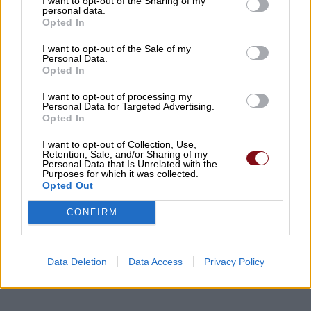
I want to opt-out of the Sharing of my
personal data.
Opted In
I want to opt-out of the Sale of my
Personal Data.
Opted In
I want to opt-out of processing my
Personal Data for Targeted Advertising.
Opted In
I want to opt-out of Collection, Use,
Retention, Sale, and/or Sharing of my
Personal Data that Is Unrelated with the
Προσοχή!
Επιτρέπεται η αναδημοσίευση των πληροφοριών του παραπάνω
Purposes for which it was collected.
άρθρου ή μέρους αυτών μόνο αν αναφέρεται ως πηγή το
https://paidis.com/
Opted Out
και υπάρχει ενεργός σύνδεσμος.
CONFIRM
Data Deletion
Data Access
Privacy Policy