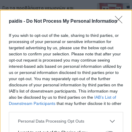
Για τα προβλήματα γεωργών και
κτηνοτρόφων ενημερώθηκε ο Γιάννης
paidis -
Do Not Process My Personal Information
Καριπίδης
09/08/2026 , 11:07
If you wish to opt-out of the sale, sharing to third parties, or
processing of your personal or sensitive information for
targeted advertising by us, please use the below opt-out
Δύο συλλήψεις σε Λάρισα και Φάρσαλα
section to confirm your selection. Please note that after your
για διατάραξη κοινής ησυχίας
opt-out request is processed you may continue seeing
interest-based ads based on personal information utilized by
09/08/2026 , 10:41
us or personal information disclosed to third parties prior to
your opt-out. You may separately opt-out of the further
Λάμπρος Ζάρρας: Οι αγρότες χρειάζονται
disclosure of your personal information by third parties on the
έργα, όχι επικοινωνιακούς
IAB’s list of downstream participants. This information may
also be disclosed by us to third parties on the
IAB’s List of
πανηγυρισμούς
Downstream Participants
that may further disclose it to other
09/08/2026 , 10:17
third parties.
Personal Data Processing Opt Outs
Τροχαίο με τραυματίες αστυνομικούς –
Εκσφενδονίστηκαν από τη μοτοσικλέτα