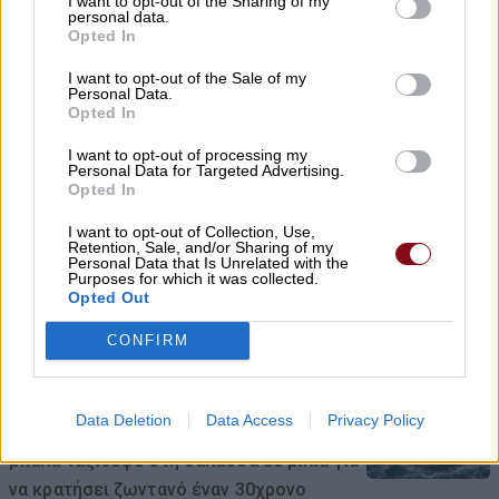
I want to opt-out of the Sharing of my
personal data.
τους
Opted In
09/08/2026 , 10:14
I want to opt-out of the Sale of my
Personal Data.
Opted In
Χρ. Κέλλας: Σημαντικοί πόροι για την
κτηνοτροφία και το 2026
I want to opt-out of processing my
Personal Data for Targeted Advertising.
Opted In
09/08/2026 , 9:45
I want to opt-out of Collection, Use,
Νυχθημερόν ανοιχτά τα φώτα του
Retention, Sale, and/or Sharing of my
Personal Data that Is Unrelated with the
δημοτικού φωτισμού σε Τύρναβο,
Purposes for which it was collected.
Opted Out
Γιάννουλη, Αμπελώνα, Βρυότοπο και
Δένδρα λόγω βλάβης του ΔΕΔΔΗΕ
CONFIRM
09/08/2026 , 9:36
Data Deletion
Data Access
Privacy Policy
Απίστευτη ιστορία στην Ελλάδα – Πώς μια
μπάλα ταξίδεψε στη θάλασσα 80 μίλια για
να κρατήσει ζωντανό έναν 30χρονο