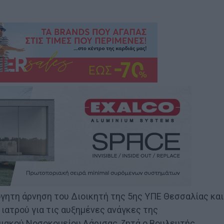
όγητη άρνηση του Διοικητή της 5ης ΥΠΕ Θεσσαλίας και
ιατρού για τις αυξημένες ανάγκες της
ιακού Νοσοκομείου Λάρισας, ζητά ο Βουλευτής