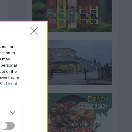
sonal or
ection to
ou may
 personal
out of the
 downstream
B’s List of
ς
,