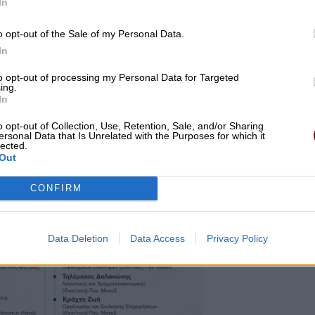
In
ία νόμιμη ή έστω νομιμοφανή αιτία, πχ στην έλλειψη
o opt-out of the Sale of my Personal Data.
η βούλησης του αρμόδιου Διοικητή της 5ης ΥΠΕ, ο
In
της προβλεπόμενης διαδικασίας να προβεί στην έγκρισ
την πρόσληψη επικουρικού προσωπικού, εντούτοις δε
to opt-out of processing my Personal Data for Targeted
ing.
ο ίδιο αίτημα έχει προηγουμένως εγκριθεί από τον
In
ολογισμό του Νοσοκομείου τα προβλεπόμενα κονδύλια
o opt-out of Collection, Use, Retention, Sale, and/or Sharing
ersonal Data that Is Unrelated with the Purposes for which it
lected.
Out
CONFIRM
Data Deletion
Data Access
Privacy Policy