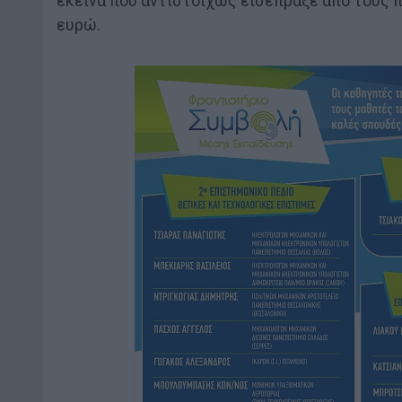
εκείνα που αντιστοίχως εισέπραξε από τους π
ευρώ.