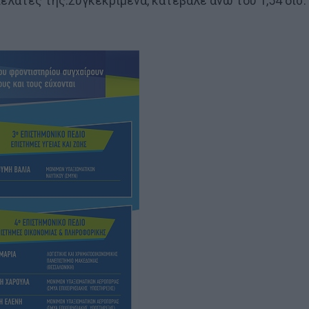
ελάτες της.Συγκεκριμένα, κατέβαλε άνω του 1,54 δισ.