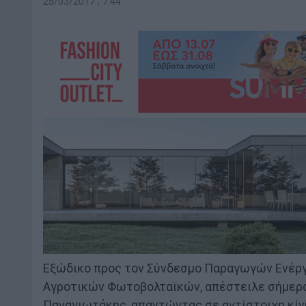
25/03/2017 , 7:44
Εξώδικο προς τον Σύνδεσμο Παραγωγών Ενέργ
Αγροτικών Φωτοβολταϊκών, απέστειλε σήμερα 
Παναγιωτάκης, απαντώντας σε αντίστοιχη κίν