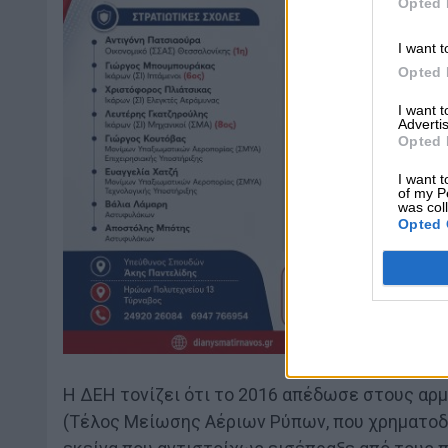
Opted 
I want t
Opted 
I want 
Advertis
Opted 
I want t
of my P
was col
Opted 
Η ΔΕΗ τονίζει ότι το 2016 απέδωσε στους αρ
(Τέλος Μείωσης Αέριων Ρύπων, που χρηματοδ