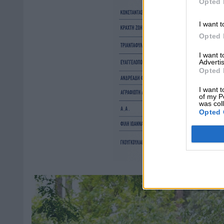
Opted 
I want t
Opted 
I want 
Advertis
Opted 
I want t
of my P
was col
Opted 