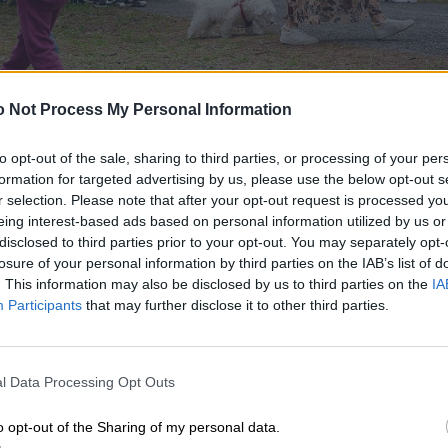
 Not Process My Personal Information
to opt-out of the sale, sharing to third parties, or processing of your per
εβάνους και τα Σπορόφυτα Κιλελέρ. Επίσης είχαν την
formation for targeted advertising by us, please use the below opt-out s
οϊόντα μικρών παραγωγών στην «Αγορά Οικοτεχνίας –
r selection. Please note that after your opt-out request is processed y
eing interest-based ads based on personal information utilized by us or
disclosed to third parties prior to your opt-out. You may separately opt-
losure of your personal information by third parties on the IAB’s list of
. This information may also be disclosed by us to third parties on the
IA
Participants
that may further disclose it to other third parties.
l Data Processing Opt Outs
o opt-out of the Sharing of my personal data.