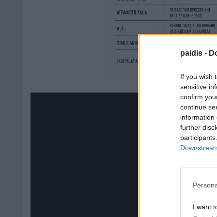
paidis -
Do
If you wish 
sensitive in
confirm you
continue se
information 
further disc
participants
Downstream 
Persona
I want t