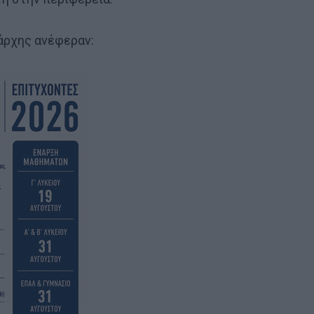
άρχης ανέφεραν: