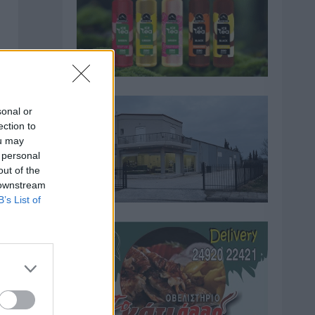
sonal or
ection to
ou may
 personal
out of the
 downstream
B’s List of