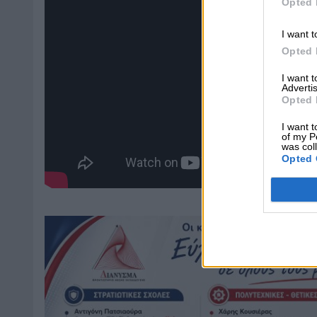
Opted 
I want t
Opted 
I want 
Advertis
Opted 
I want t
of my P
was col
Opted 