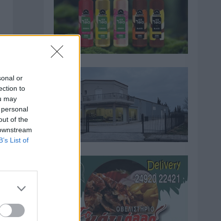
sonal or
ection to
ou may
 personal
out of the
 downstream
B’s List of