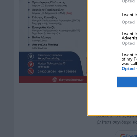
Opted 
I want t
Opted 
I want 
Advertis
Opted 
I want t
of my P
was col
Opted 
Μη χάνετε καμ
Προσθέστε το στις
Αγαπ
βλέπετε συχνότερα τις
Προσθ