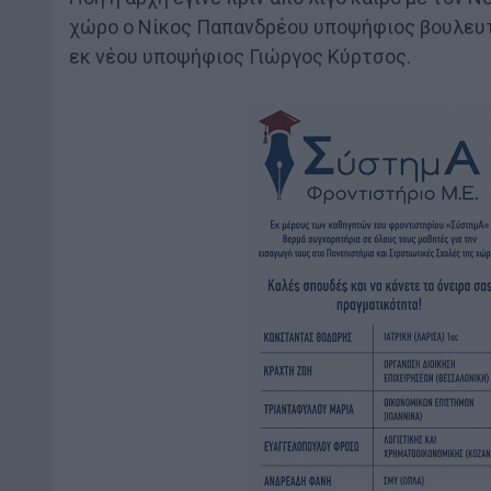
χώρο ο Νίκος Παπανδρέου υποψήφιος βουλευτή
εκ νέου υποψήφιος Γιώργος Κύρτσος.