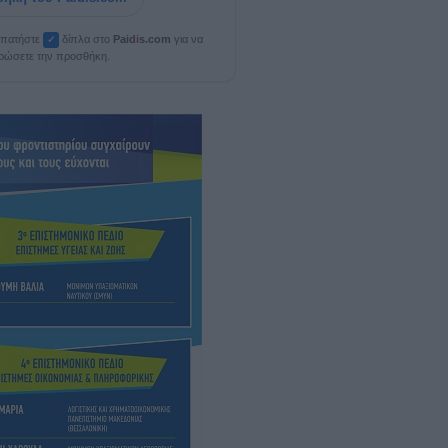
, πατήστε
δίπλα στο
Paid
i
s.com
για να
✓
ρώσετε την προσθήκη.