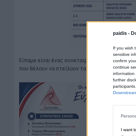
paidis -
Do
If you wish 
sensitive in
Είπαμε είναι ένας συνεταιρισμός πρότυπο κα
confirm you
continue se
που θέλουν να στείλουν τα μηνύματά τους.
information 
further disc
participants
Downstream 
Persona
I want t