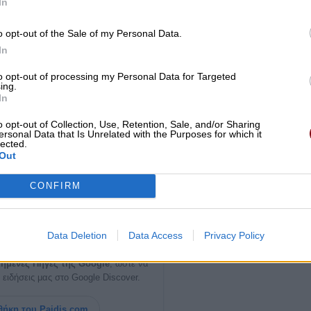
In
o opt-out of the Sale of my Personal Data.
In
to opt-out of processing my Personal Data for Targeted
ing.
In
o opt-out of Collection, Use, Retention, Sale, and/or Sharing
ersonal Data that Is Unrelated with the Purposes for which it
lected.
Out
CONFIRM
ία σημαντική είδηση του
Data Deletion
Data Access
Privacy Policy
Paid
i
s.com
ημένες Πηγές της Google
, ώστε να
 ειδήσεις μας στο Google Discover.
ήκη του Paidis.com