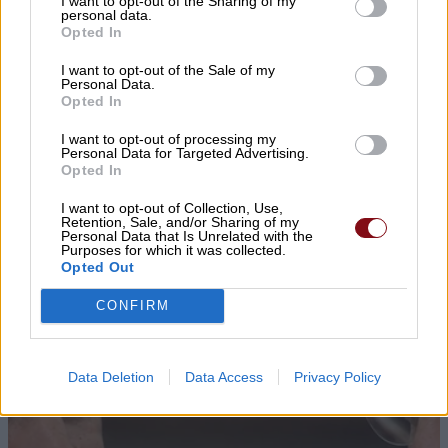
I want to opt-out of the Sharing of my
personal data.
Opted In
▌ΤΕΛΕΥΤΑΙΑ ΝΕΑ
I want to opt-out of the Sale of my
Personal Data.
Opted In
I want to opt-out of processing my
Personal Data for Targeted Advertising.
Opted In
I want to opt-out of Collection, Use,
Retention, Sale, and/or Sharing of my
Personal Data that Is Unrelated with the
Purposes for which it was collected.
Opted Out
CONFIRM
Data Deletion
Data Access
Privacy Policy