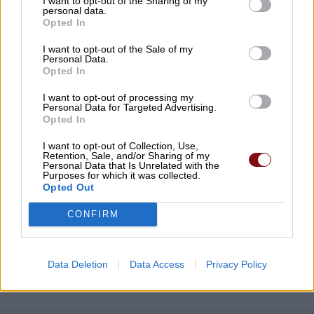
I want to opt-out of the Sharing of my
personal data.
Opted In
Για τα προβλήματα γεωργών και
I want to opt-out of the Sale of my
κτηνοτρόφων ενημερώθηκε ο Γιάννης
Personal Data.
Καριπίδης
Opted In
09/08/2026 , 11:07
I want to opt-out of processing my
Personal Data for Targeted Advertising.
Opted In
Δύο συλλήψεις σε Λάρισα και Φάρσαλα
I want to opt-out of Collection, Use,
για διατάραξη κοινής ησυχίας
Retention, Sale, and/or Sharing of my
Personal Data that Is Unrelated with the
09/08/2026 , 10:41
Purposes for which it was collected.
Opted Out
Δείτε εδώ όλα τα νέα
CONFIRM
Data Deletion
Data Access
Privacy Policy