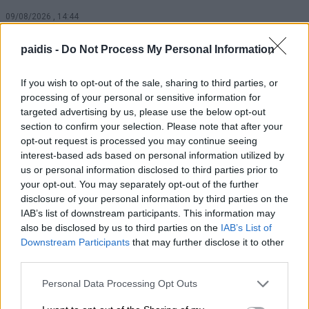
09/08/2026 , 14:44
paidis -
Do Not Process My Personal Information
Πλαταμώνας: Ανησυχία κατοίκων και
παραθεριστών για θολό νερό στο δίκτυο
If you wish to opt-out of the sale, sharing to third parties, or
ύδρευσης
processing of your personal or sensitive information for
targeted advertising by us, please use the below opt-out
09/08/2026 , 14:38
section to confirm your selection. Please note that after your
opt-out request is processed you may continue seeing
Ερυθρός Σταυρός: Ασθενής ξυλοκόπησε
interest-based ads based on personal information utilized by
νοσηλεύτρια, χτύπησε το κεφάλι της σε
us or personal information disclosed to third parties prior to
your opt-out. You may separately opt-out of the further
πόρτα – Η καταγγελία της ΠΟΕΔΗΝ
disclosure of your personal information by third parties on the
09/08/2026 , 14:22
IAB’s list of downstream participants. This information may
also be disclosed by us to third parties on the
IAB’s List of
Downstream Participants
that may further disclose it to other
Drones πάνω από γερμανική στρατιωτική
third parties.
βάση με υπόγεια αποθήκη και
εγκαταστάσεις Patriot
Personal Data Processing Opt Outs
09/08/2026 , 11:19