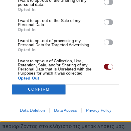
I want to opt-out of the Sharing of my
επιδεικνύει αξιέπαινη ωριμότητα και ψυχραιμία, σε
personal data.
Opted In
μια εξαιρετικά δύσκολη στιγμή. Σε μια συγκυρία που
μέχρι και πριν από μερικούς μήνες, κανείς δεν θα
I want to opt-out of the Sale of my
Personal Data.
περίμενε να ζήσει. Μερικές, όμως, φορές η
Opted In
πραγματικότητα ξεπερνά κάθε σενάριο, ακόμα και
I want to opt-out of processing my
φαντασίας.
Personal Data for Targeted Advertising.
Opted In
I want to opt-out of Collection, Use,
Είναι σημαντικό να καταλάβουμε όλοι, το τόνισε και
Retention, Sale, and/or Sharing of my
ο κύριος Καθηγητής, ότι ο κορονοϊός δεν κάνει
Personal Data that Is Unrelated with the
Purposes for which it was collected.
εξαιρέσεις. Ναι μεν οι ευπαθείς ομάδες είναι πιο
Opted Out
ευάλωτες, αυτό όμως δεν σημαίνει ότι οι υπόλοιποι
CONFIRM
είμαστε ασφαλείς.
Για αυτό και ο καλύτερος τρόπος να σπάσουμε την
Data Deletion
Data Access
Privacy Policy
αλυσίδα, να νικήσουμε την πανδημία, είναι
περιορίζοντας στο ελάχιστο τις μετακινήσεις μας.