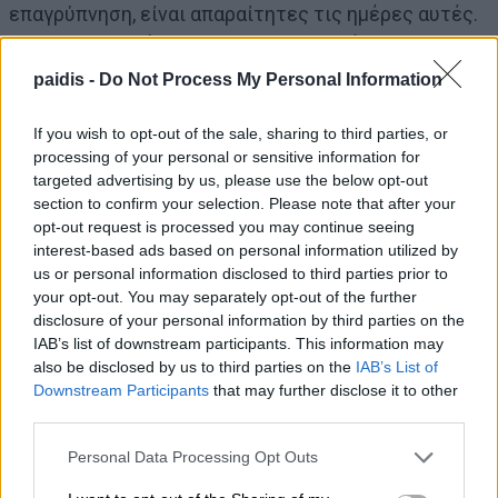
επαγρύπνηση, είναι απαραίτητες τις ημέρες αυτές.
Και παρακαλώ όλους να τηρούμε τα μέτρα
αποστασιοποίησης.
paidis -
Do Not Process My Personal Information
If you wish to opt-out of the sale, sharing to third parties, or
Σας ευχαριστώ.
processing of your personal or sensitive information for
targeted advertising by us, please use the below opt-out
ΣΥΝΤΟΝΙΣΤΗΣ:
Ευχαριστούμε Κύριε καθηγητά. Το
section to confirm your selection. Please note that after your
opt-out request is processed you may continue seeing
λόγο έχει ο κ. Χαρδαλιάς.
interest-based ads based on personal information utilized by
us or personal information disclosed to third parties prior to
your opt-out. You may separately opt-out of the further
Ν. ΧΑΡΔΑΛΙΑΣ:
Καλησπέρα και από την Πολιτική
disclosure of your personal information by third parties on the
Προστασία. Η εμπειρία των πρώτων ημερών
IAB’s list of downstream participants. This information may
δείχνει ότι η αναγκαιότητα των νέων μέτρων είναι
also be disclosed by us to third parties on the
IAB’s List of
ξεκάθαρη για την συντριπτική πλειοψηφία των
Downstream Participants
that may further disclose it to other
third parties.
συνανθρώπων μας.
Personal Data Processing Opt Outs
Η ελληνική κοινωνία, στο μεγαλύτερο μέρος της,