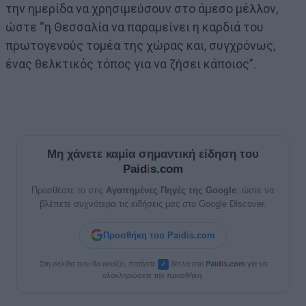
την ημερίδα να χρησιμεύσουν στο άμεσο μέλλον,
ώστε “η Θεσσαλία να παραμείνει η καρδιά του
πρωτογενούς τομέα της χώρας και, συγχρόνως,
ένας θελκτικός τόπος για να ζήσει κάποιος”.
Μη χάνετε καμία σημαντική είδηση του
Paid
i
s.com
Προσθέστε το στις
Αγαπημένες Πηγές της Google
, ώστε να
βλέπετε συχνότερα τις ειδήσεις μας στο Google Discover.
Προσθήκη του Paidis.com
Στη σελίδα που θα ανοίξει, πατήστε
δίπλα στο
Paid
i
s.com
για να
✓
ολοκληρώσετε την προσθήκη.