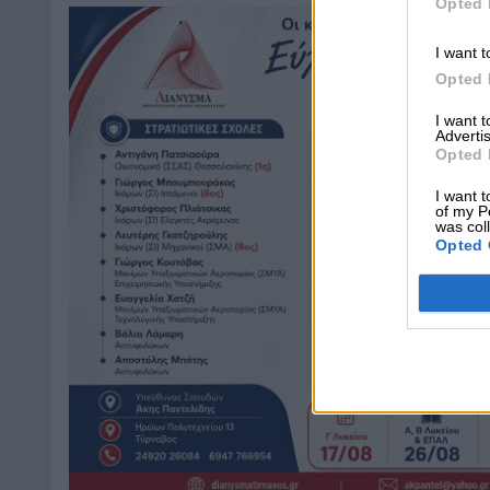
Opted 
I want t
Opted 
I want 
Advertis
Opted 
I want t
of my P
was col
Opted 