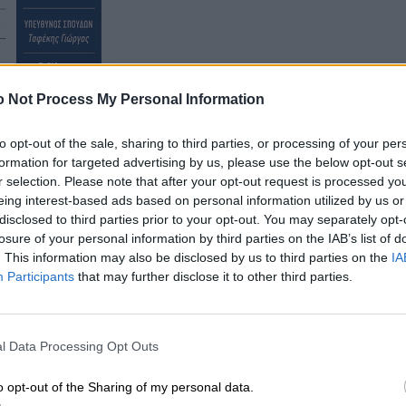
 Not Process My Personal Information
to opt-out of the sale, sharing to third parties, or processing of your per
formation for targeted advertising by us, please use the below opt-out s
r selection. Please note that after your opt-out request is processed y
ία σημαντική είδηση του
eing interest-based ads based on personal information utilized by us or
Paid
i
s.com
disclosed to third parties prior to your opt-out. You may separately opt-
losure of your personal information by third parties on the IAB’s list of
ημένες Πηγές της Google
, ώστε να
. This information may also be disclosed by us to third parties on the
IA
 ειδήσεις μας στο Google Discover.
Participants
that may further disclose it to other third parties.
ήκη του Paidis.com
, πατήστε
δίπλα στο
Paid
i
s.com
για να
✓
l Data Processing Opt Outs
ρώσετε την προσθήκη.
o opt-out of the Sharing of my personal data.