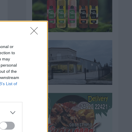
sonal or
ection to
ou may
 personal
out of the
 downstream
B’s List of