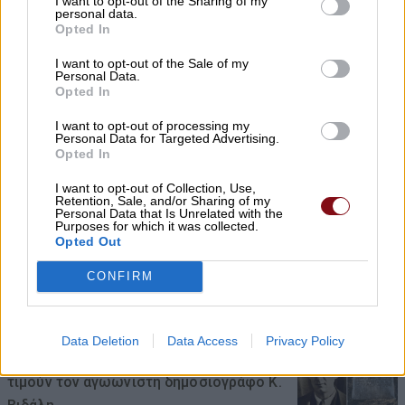
I want to opt-out of the Sharing of my
personal data.
Opted In
Ο Λ. Κατσαρός αποχαιρετά τον Δημήτριο
I want to opt-out of the Sale of my
Τσιουρή
Personal Data.
Opted In
06/08/2026 , 23:47
I want to opt-out of processing my
Personal Data for Targeted Advertising.
Κάλυψη κενών θέσεων στο Πρότυπο ΓΕΛ
Opted In
με τέστ δεξιοτήτων
I want to opt-out of Collection, Use,
Retention, Sale, and/or Sharing of my
06/08/2026 , 23:33
Personal Data that Is Unrelated with the
Purposes for which it was collected.
Opted Out
Συνελήφθη 22χρονος για απόπειρα
CONFIRM
απάτης σε βάρος Λαρισαίας
06/08/2026 , 23:25
Data Deletion
Data Access
Privacy Policy
ΠΕΑΕΑ – ΔΣΕ και Ενωση Συντακτών
τιμούν τον αγωωνιστή δημοσιογράφο Κ.