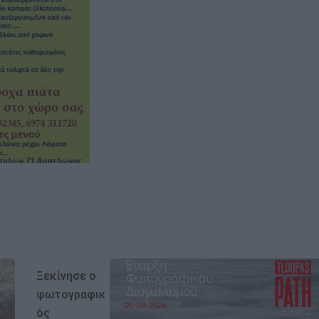
Ξεκίνησε ο
φωτογραφικ
ός