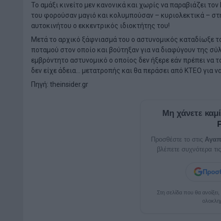
Το αμάξι κινείτο μεν κανονικά και χωρίς να παραβιάζει τ
του φορούσαν μαγιό και κολυμπούσαν – κυριολεκτικά – στη
αυτοκινήτου ο εκκεντρικός ιδιοκτήτης του!
Μετά το αρχικό ξάφνιασμά του ο αστυνομικός καταδίωξε το
ποταμού στον οποίο και βούτηξαν για να διαφύγουν της σύ
εμβρόντητο αστυνομικό ο οποίος δεν ήξερε εάν πρέπει να τ
δεν είχε άδεια… μετατροπής και θα περάσει από ΚΤΕΟ για ν
Πηγή:
theinsider.gr
Μη χάνετε καμ
Προσθέστε το στις
Αγαπ
βλέπετε συχνότερα τις
Προσθ
Στη σελίδα που θα ανοίξει
ολοκλη