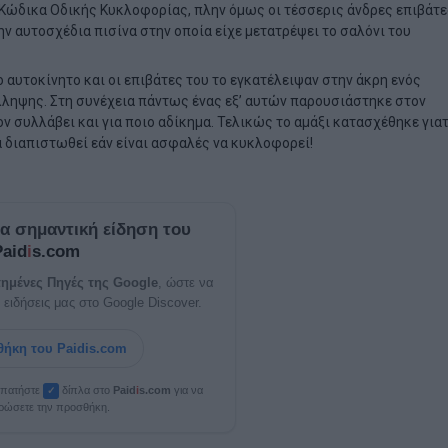
ον Κώδικα Οδικής Κυκλοφορίας, πλην όμως οι τέσσερις άνδρες επιβάτ
ν αυτοσχέδια πισίνα στην οποία είχε μετατρέψει το σαλόνι του
 αυτοκίνητο και οι επιβάτες του το εγκατέλειψαν στην άκρη ενός
λληψης. Στη συνέχεια πάντως ένας εξ’ αυτών παρουσιάστηκε στον
ον συλλάβει και για ποιο αδίκημα. Τελικώς το αμάξι κατασχέθηκε γιατ
α διαπιστωθεί εάν είναι ασφαλές να κυκλοφορεί!
ία σημαντική είδηση του
Paid
i
s.com
ημένες Πηγές της Google
, ώστε να
 ειδήσεις μας στο Google Discover.
ήκη του Paidis.com
, πατήστε
δίπλα στο
Paid
i
s.com
για να
✓
ρώσετε την προσθήκη.