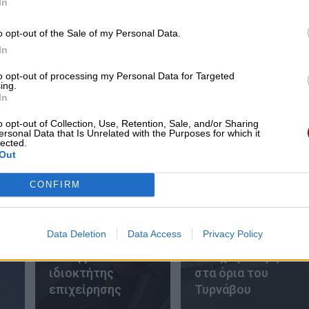
In
o opt-out of the Sale of my Personal Data.
In
to opt-out of processing my Personal Data for Targeted
ing.
In
Συναγερμός για φωτιά σε σπίτι στον
Αμπελώνα
o opt-out of Collection, Use, Retention, Sale, and/or Sharing
ersonal Data that Is Unrelated with the Purposes for which it
lected.
Out
«Πόσα θέλεις για
το κορίτσι;»:
CONFIRM
Τουρίστας στην
Κρήτη ζητά… τιμή
για να ασελγήσει
Data Deletion
Data Access
Privacy Policy
σε ανήλικη, τι
καταγγέλλει ο
Νέα χωματερή
ιδιοκτήτης
στα όρια του
επιχείρησης
Τυρνάβου