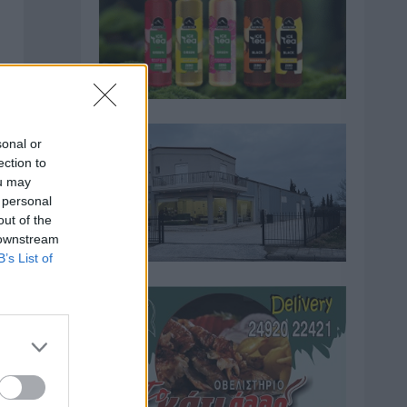
sonal or
ection to
ou may
 personal
out of the
 downstream
B’s List of