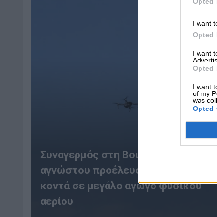
Opted 
I want t
Opted 
I want 
Advertis
Opted 
I want t
of my P
was col
Opted 
Συναγερμός στη Βουλγαρία: Drone
αγνώστου προέλευσης εξερράγη
κοντά σε μεγάλο αγωγό φυσικού
αερίου