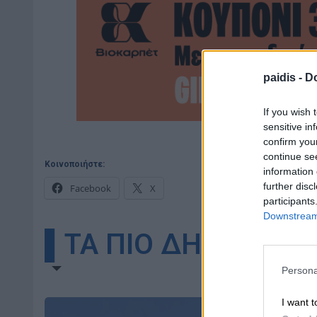
paidis -
Do
If you wish 
sensitive in
confirm you
continue se
Κοινοποιήστε:
information 
further disc
Facebook
X
participants
Downstream 
▌ΤΑ ΠΙΟ ΔΗΜΟΦΙΛΗ
Persona
I want t