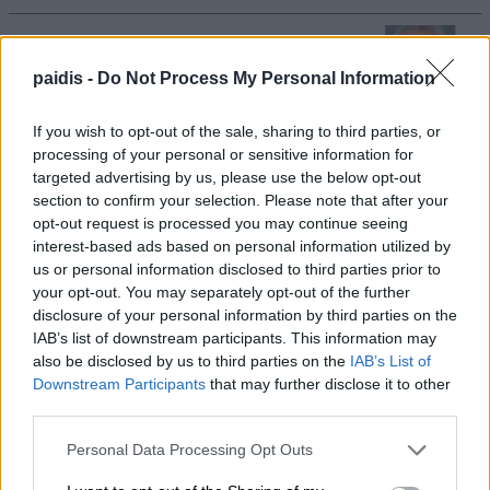
Αύριο Σάββατο στη Γιάννουλη η κηδεία
του Αθανασίου Σκόδρα
paidis -
Do Not Process My Personal Information
07/08/2026 , 15:06
If you wish to opt-out of the sale, sharing to third parties, or
processing of your personal or sensitive information for
Δηλώσεις συμμετοχής για τα
targeted advertising by us, please use the below opt-out
Masterclasses στη Γιορτή Κρασιού
section to confirm your selection. Please note that after your
opt-out request is processed you may continue seeing
Αμπελώνα 2026
interest-based ads based on personal information utilized by
07/08/2026 , 14:44
us or personal information disclosed to third parties prior to
your opt-out. You may separately opt-out of the further
disclosure of your personal information by third parties on the
Τουρκία, Σαουδική Αραβία, και Πακιστάν
IAB’s list of downstream participants. This information may
προχωρούν σε κοινή αμυντική συμφωνία
also be disclosed by us to third parties on the
IAB’s List of
Downstream Participants
that may further disclose it to other
07/08/2026 , 14:01
third parties.
Τα Φάρσαλα τρέχουν ξανά στα χνάρια του
Personal Data Processing Opt Outs
Αχιλλέα – Στις 27 Σεπτεμβρίου ο 12ος