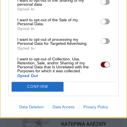
I want to opt-out of the Sharing of my
Αχίλλειος Άθλος
personal data.
Opted In
07/08/2026 , 12:09
I want to opt-out of the Sale of my
Personal Data.
Δείτε εδώ όλα τα νέα
Opted In
I want to opt-out of processing my
Personal Data for Targeted Advertising.
Opted In
I want to opt-out of Collection, Use,
Retention, Sale, and/or Sharing of my
Personal Data that Is Unrelated with the
Purposes for which it was collected.
Opted Out
CONFIRM
Data Deletion
Data Access
Privacy Policy