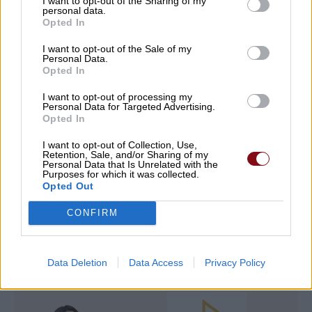
I want to opt-out of the Sharing of my
personal data.
08/08/2026 , 10:18
Opted In
I want to opt-out of the Sale of my
Αυγερινός επανέρχεται κατά Καρυστιανού
Personal Data.
και Γρατσία: Πολιτική σπέκουλα,
Opted In
παραπληροφόρηση και προσωπικές
I want to opt-out of processing my
επιθέσεις
Personal Data for Targeted Advertising.
Opted In
08/08/2026 , 10:18
I want to opt-out of Collection, Use,
Retention, Sale, and/or Sharing of my
Personal Data that Is Unrelated with the
Δείτε εδώ όλα τα νέα
Purposes for which it was collected.
Opted Out
CONFIRM
Data Deletion
Data Access
Privacy Policy