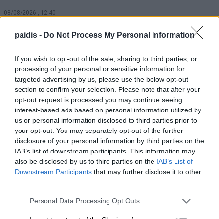
08/08/2026 , 12:40
paidis -
Do Not Process My Personal Information
Χρ. Καπετάνος: «Ένα αίτημα 25 ετών
γίνεται πράξη. Εξασφαλίστηκε η
If you wish to opt-out of the sale, sharing to third parties, or
χρηματοδότηση 1,2 εκατ. € για το
processing of your personal or sensitive information for
Δημοτικό Κτίριο Συκουρίου»
targeted advertising by us, please use the below opt-out
section to confirm your selection. Please note that after your
08/08/2026 , 10:53
opt-out request is processed you may continue seeing
interest-based ads based on personal information utilized by
ΣΥΦΩΕΛ: Χάθηκαν 153,74 εκατ. € για τις
us or personal information disclosed to third parties prior to
your opt-out. You may separately opt-out of the further
μπαταρίες – Μεγάλη απώλεια για τις
disclosure of your personal information by third parties on the
μικρές επιχειρήσεις
IAB’s list of downstream participants. This information may
also be disclosed by us to third parties on the
IAB’s List of
08/08/2026 , 10:38
Downstream Participants
that may further disclose it to other
third parties.
Κρούσμα λοίμωξης από τον ιό του Δυτ.
Νείλου στους Γόννους – Θα γίνει
Personal Data Processing Opt Outs
ψεκασμός το βράδυ της Δευτέρας