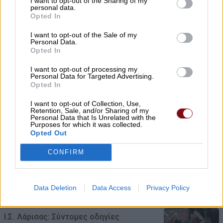
I want to opt-out of the Sharing of my
personal data.
Opted In
Ανοικτά από σήμερα το ουζερί της Ζέτας
στον Βρυότοπο
I want to opt-out of the Sale of my
Personal Data.
Opted In
07/08/2026 , 11:17
I want to opt-out of processing my
Personal Data for Targeted Advertising.
Ανδρέας Μακρής, Κώστας Παπαγεωργίου
Opted In
και Χρήστος Αλμπάνης στην ΠΑΕ ΑΕΛ
I want to opt-out of Collection, Use,
07/08/2026 , 10:44
Retention, Sale, and/or Sharing of my
Personal Data that Is Unrelated with the
Purposes for which it was collected.
Opted Out
ΛΑ.ΣΥ.: Η περιφερειακή αρχή κάνει πως
δεν βλέπει την συνεχιζόμενη εδώ και
CONFIRM
χρόνια ρύπανση του Γκουσμπασανιώτη
ποταμού
Data Deletion
Data Access
Privacy Policy
07/08/2026 , 10:23
Ι.Σ. Λάρισας: Σύντομες οδηγίες