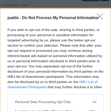
07/08/2026 , 14:01
paidis -
Do Not Process My Personal Information
Τα Φάρσαλα τρέχουν ξανά στα χνάρια του
Αχιλλέα – Στις 27 Σεπτεμβρίου ο 12ος
If you wish to opt-out of the sale, sharing to third parties, or
Αχίλλειος Άθλος
processing of your personal or sensitive information for
targeted advertising by us, please use the below opt-out
07/08/2026 , 12:09
section to confirm your selection. Please note that after your
opt-out request is processed you may continue seeing
Τραγωδία στις Σέρρες: Νεκροί μητέρα και
interest-based ads based on personal information utilized by
γιος σε σφοδρή μετωπική σύγκρουση με
us or personal information disclosed to third parties prior to
φορτηγό
your opt-out. You may separately opt-out of the further
disclosure of your personal information by third parties on the
07/08/2026 , 12:05
IAB’s list of downstream participants. This information may
also be disclosed by us to third parties on the
IAB’s List of
Downstream Participants
that may further disclose it to other
Τακτική Γενική Συνέλευση και εκλογές
third parties.
στον Εξωραϊστικό Σύλλογο Καστρί –
Λουτρό
Personal Data Processing Opt Outs
07/08/2026 , 11:28