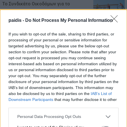
Το Συνδικάτο Οικοδόμων για το
αδειοδωρόσημο Αυγούστου
paidis -
Do Not Process My Personal Information
08/08/2026 , 18:42
If you wish to opt-out of the sale, sharing to third parties, or
Τι σχέση έχουν μια αγελάδα, μια ζέβρα και
processing of your personal or sensitive information for
μια μύγα; Το παράξενο πείραμα που
targeted advertising by us, please use the below opt-out
έδωσε την απάντηση
section to confirm your selection. Please note that after your
opt-out request is processed you may continue seeing
08/08/2026 , 15:47
interest-based ads based on personal information utilized by
us or personal information disclosed to third parties prior to
Η Ελλάδα χάνει το τρένο των startups:
your opt-out. You may separately opt-out of the further
disclosure of your personal information by third parties on the
Εκτός top 50 την ώρα που Κύπρος,
IAB’s list of downstream participants. This information may
Τουρκία, Ρουμανία, Βουλγαρία, Βόρεια
also be disclosed by us to third parties on the
IAB’s List of
Μακεδονία και Αλβανία επιταχύνουν
Downstream Participants
that may further disclose it to other
third parties.
08/08/2026 , 12:40
Personal Data Processing Opt Outs
Χρ. Καπετάνος: «Ένα αίτημα 25 ετών