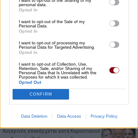
I want to opt-out of the Sharing of my
γίνεται πράξη. Εξασφαλίστηκε η
personal data.
Opted In
χρηματοδότηση 1,2 εκατ. € για το
Δημοτικό Κτίριο Συκουρίου»
I want to opt-out of the Sale of my
Personal Data.
08/08/2026 , 10:53
Opted In
I want to opt-out of processing my
ΣΥΦΩΕΛ: Χάθηκαν 153,74 εκατ. € για τις
Personal Data for Targeted Advertising.
Opted In
μπαταρίες – Μεγάλη απώλεια για τις
μικρές επιχειρήσεις
I want to opt-out of Collection, Use,
Retention, Sale, and/or Sharing of my
08/08/2026 , 10:38
Personal Data that Is Unrelated with the
Purposes for which it was collected.
Opted Out
Κρούσμα λοίμωξης από τον ιό του Δυτ.
CONFIRM
Νείλου στους Γόννους – Θα γίνει
ψεκασμός το βράδυ της Δευτέρας
08/08/2026 , 10:18
Data Deletion
Data Access
Privacy Policy
Αυγερινός επανέρχεται κατά Καρυστιανού